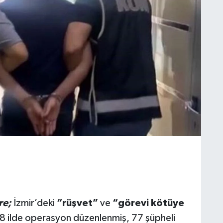
re;
İzmir’deki
“rüşvet”
ve
“görevi kötüye
 ilde operasyon düzenlenmiş, 77 şüpheli