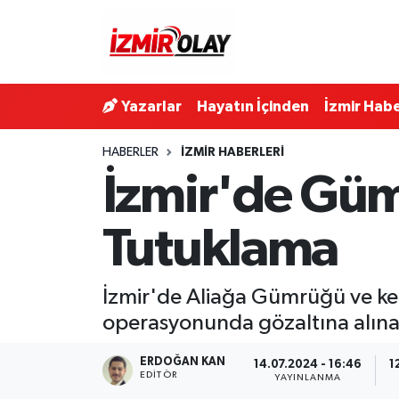
Konak Hava Durumu
Yazarlar
Hayatın İçinden
İzmir Habe
Konak Trafik Yoğunluk Haritası
HABERLER
İZMIR HABERLERI
Süper Lig Puan Durumu ve Fikstür
İzmir'de Gü
Tüm Manşetler
Tutuklama
Son Dakika Haberleri
İzmir'de Aliağa Gümrüğü ve ken
Haber Arşivi
operasyonunda gözaltına alınan
ERDOĞAN KAN
14.07.2024 - 16:46
1
EDITÖR
YAYINLANMA