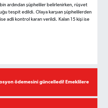
kibin ardından şüpheliler belirlenirken, rüşvet
ğu tespit edildi. Olaya karşıan şüphelilerden
se adli kontrol kararı verildi. Kalan 15 kişi ise
yon ödemesini güncelledi! Emeklilere