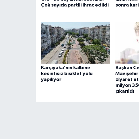
Çok sayıda partili ihraç edildi
sonra kar
Karşıyaka’nın kalbine
Başkan Ce
kesintisiz bisiklet yolu
Mavişehir 
yapılıyor
ziyaret et
milyon 35
çıkarıldı