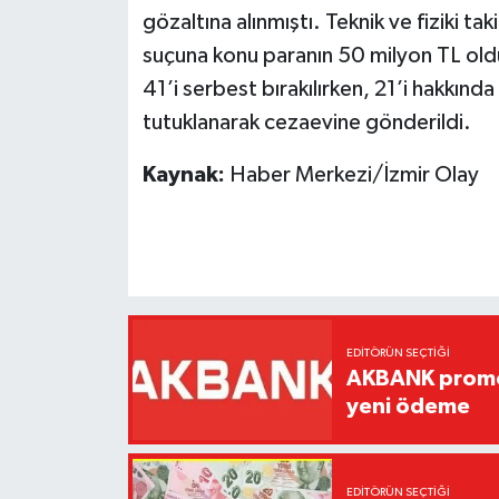
gözaltına alınmıştı. Teknik ve fiziki ta
suçuna konu paranın 50 milyon TL oldu
41’i serbest bırakılırken, 21’i hakkında i
tutuklanarak cezaevine gönderildi.
Kaynak:
Haber Merkezi/İzmir Olay
EDITÖRÜN SEÇTIĞI
AKBANK promos
yeni ödeme
EDITÖRÜN SEÇTIĞI