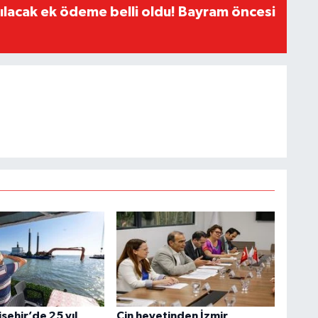
ılacak ek ödeme belli oldu! Bayram öncesi
şehir’de 25 yıl
Çin heyetinden İzmir