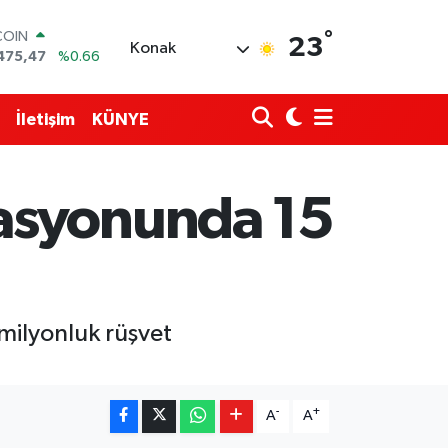
°
COIN
23
Konak
475,47
%0.66
LAR
5971
%0.05
RO
İletişim
KÜNYE
1336
%0.18
RLİN
2534
%0.22
M ALTIN
asyonunda 15
8.23
%0.39
T100
703
%0
milyonluk rüşvet
-
+
A
A