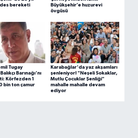
ides bereketi
Büyükşehir’e huzurevi
övgüsü
mil Tugay
Karabağlar'da yaz akşamları
Balıkçı Barınağı'nı
şenleniyor! "Neşeli Sokaklar,
ti: Körfezden 1
Mutlu Çocuklar Şenliği"
0 bin ton çamur
mahalle mahalle devam
ediyor