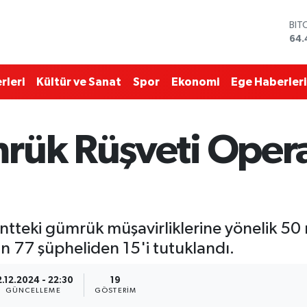
BIT
64.
DO
47,
EU
rleri
Kültür ve Sanat
Spor
Ekonomi
Ege Haberleri
55,
STE
64,
GRA
mrük Rüşveti Oper
651
BİS
13.
tteki gümrük müşavirliklerine yönelik 50 
 77 şüpheliden 15'i tutuklandı.
2.12.2024 - 22:30
19
GÜNCELLEME
GÖSTERIM