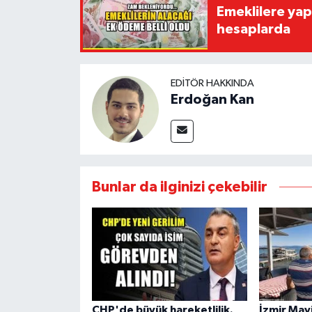
Emeklilere yap
hesaplarda
EDITÖR HAKKINDA
Erdoğan Kan
Bunlar da ilginizi çekebilir
CHP'de büyük hareketlilik.
İzmir Mavi