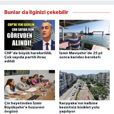
Bunlar da ilginizi çekebilir
CHP'de büyük hareketlilik.
İzmir Mavişehir’de 25 yıl
Çok sayıda partili ihraç
sonra karides bereketi
edildi
Çin heyetinden İzmir
Karşıyaka’nın kalbine
Büyükşehir’e huzurevi
kesintisiz bisiklet yolu
övgüsü
yapılıyor