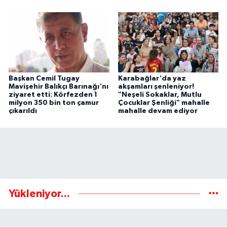
Başkan Cemil Tugay
Karabağlar'da yaz
Mavişehir Balıkçı Barınağı'nı
akşamları şenleniyor!
ziyaret etti: Körfezden 1
"Neşeli Sokaklar, Mutlu
milyon 350 bin ton çamur
Çocuklar Şenliği" mahalle
çıkarıldı
mahalle devam ediyor
Yükleniyor...