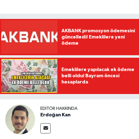
AKBANK promosyon ödemesini
güncelledi! Emeklilere yeni
ödeme
Emeklilere yapılacak ek ödeme
belli oldu! Bayram öncesi
hesaplarda
EDITÖR HAKKINDA
Erdoğan Kan