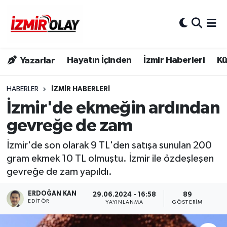
Konak Hava Durumu
Hayatın İçinden
İzmir Haberleri
Kü
Yazarlar
Konak Trafik Yoğunluk Haritası
Süper Lig Puan Durumu ve Fikstür
HABERLER
İZMIR HABERLERI
İzmir'de ekmeğin ardından
Tüm Manşetler
gevreğe de zam
Son Dakika Haberleri
İzmir'de son olarak 9 TL'den satışa sunulan 200
gram ekmek 10 TL olmuştu. İzmir ile özdeşleşen
Haber Arşivi
gevreğe de zam yapıldı.
ERDOĞAN KAN
29.06.2024 - 16:58
89
EDITÖR
YAYINLANMA
GÖSTERIM