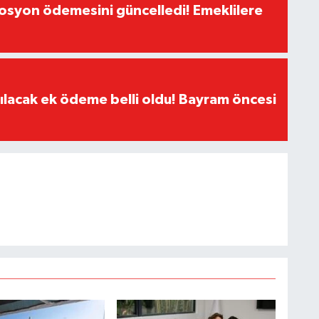
yon ödemesini güncelledi! Emeklilere
ılacak ek ödeme belli oldu! Bayram öncesi