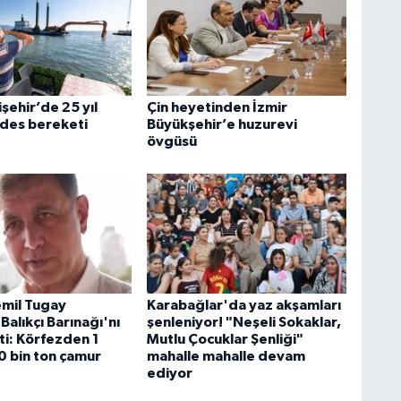
şehir’de 25 yıl
Çin heyetinden İzmir
ides bereketi
Büyükşehir’e huzurevi
övgüsü
mil Tugay
Karabağlar'da yaz akşamları
Balıkçı Barınağı'nı
şenleniyor! "Neşeli Sokaklar,
ti: Körfezden 1
Mutlu Çocuklar Şenliği"
0 bin ton çamur
mahalle mahalle devam
ediyor