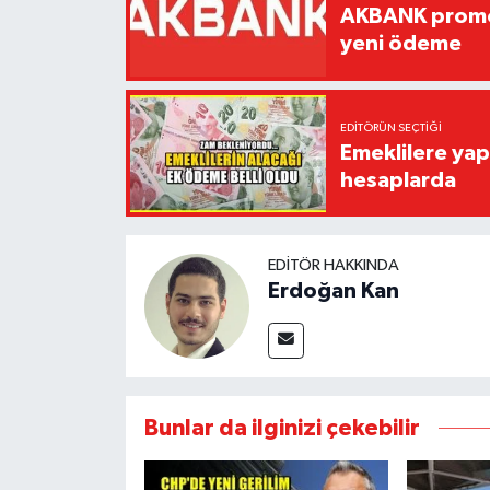
AKBANK promos
yeni ödeme
EDITÖRÜN SEÇTIĞI
Emeklilere yap
hesaplarda
EDITÖR HAKKINDA
Erdoğan Kan
Bunlar da ilginizi çekebilir