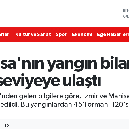
BI
64
DO
47
EU
55
rleri
Kültür ve Sanat
Spor
Ekonomi
Ege Haberleri
ST
64
GR
66
sa'nın yangın bil
Bİ
13
eviyeye ulaştı
en gelen bilgilere göre, İzmir ve Manisa 
ildi. Bu yangınlardan 45'i orman, 120'si
12