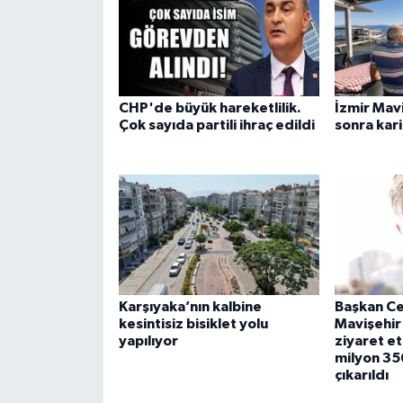
CHP'de büyük hareketlilik.
İzmir Mavi
Çok sayıda partili ihraç edildi
sonra kar
Karşıyaka’nın kalbine
Başkan Ce
kesintisiz bisiklet yolu
Mavişehir 
yapılıyor
ziyaret et
milyon 35
çıkarıldı