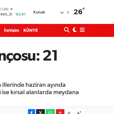
TCOIN
.960,21
%0.87
°
26
Konak
LAR
,7436
%0.18
RO
,2510
%0.32
İletişim
KÜNYE
ERLİN
,4811
%0.38
AM ALTIN
48.99
%2.59
ançosu: 21
ST100
.773
%-19
illerinde haziran ayında
 ise kırsal alanlarda meydana
-
+
A
A