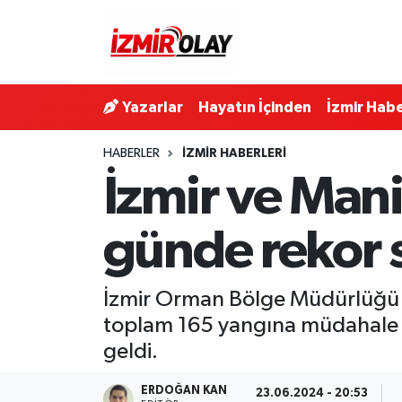
Konak Hava Durumu
Yazarlar
Hayatın İçinden
İzmir Habe
Konak Trafik Yoğunluk Haritası
HABERLER
İZMIR HABERLERI
Süper Lig Puan Durumu ve Fikstür
İzmir ve Mani
Tüm Manşetler
günde rekor s
Son Dakika Haberleri
İzmir Orman Bölge Müdürlüğü'nd
Haber Arşivi
toplam 165 yangına müdahale ed
geldi.
ERDOĞAN KAN
23.06.2024 - 20:53