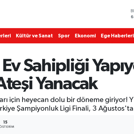
B
6
D
4
E
rleri
Kültür ve Sanat
Spor
Ekonomi
Ege Haberleri
5
S
6
G
 Ev Sahipliği Yapıy
6
B
1
Ateşi Yanacak
arı için heyecan dolu bir döneme giriyor! Y
ürkiye Şampiyonluk Ligi Finali, 3 Ağustos'
15
ÖSTERIM