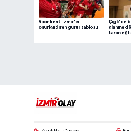
Spor kenti İzmir’in
Çiğli'de b
onurlandıran gurur tablosu
alanına d
tarım eği
Konak Hava Durumu
Kona