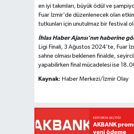
en iyi takımları, büyük ödül ve şampiy
Fuar İzmir'de düzenlenecek olan etkin
tutkunları için unutulmaz bir festival o
İhlas Haber Ajansı'nın haberine gö
Ligi Finali, 3 Ağustos 2024’te, Fuar 
sahne olması beklenen finalde, seyirci
yapabilirken final mücadelesi ise 18.
Kaynak:
Haber Merkezi/İzmir Olay
EDITÖRÜN SEÇTIĞI
AKBANK promos
yeni ödeme