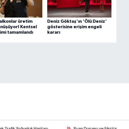
alkonlar üretim
Deniz Göktaş'ın 'Ölü Deniz'
önüşüyor! Kentsel
gösterisine erişim engeli
timi tamamlandı
kararı
k Trafik Yoğunluk Haritası
Puan Durumu ve Fikstür