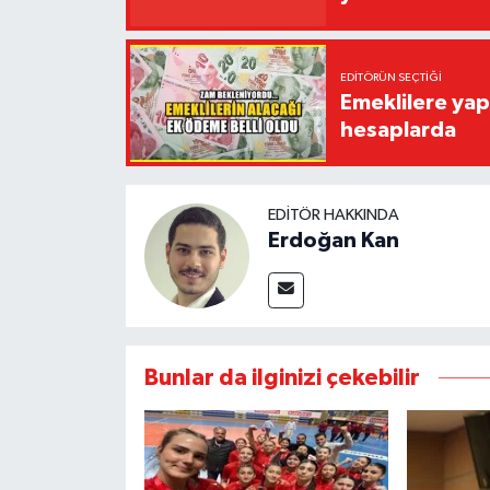
EDITÖRÜN SEÇTIĞI
Emeklilere yap
hesaplarda
EDITÖR HAKKINDA
Erdoğan Kan
Bunlar da ilginizi çekebilir