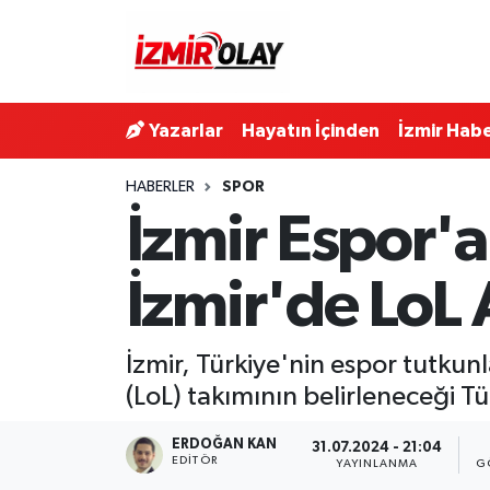
Konak Hava Durumu
Yazarlar
Hayatın İçinden
İzmir Habe
Konak Trafik Yoğunluk Haritası
HABERLER
SPOR
Süper Lig Puan Durumu ve Fikstür
İzmir Espor'a
Tüm Manşetler
İzmir'de LoL 
Son Dakika Haberleri
İzmir, Türkiye'nin espor tutkunl
Haber Arşivi
(LoL) takımının belirleneceği T
ERDOĞAN KAN
31.07.2024 - 21:04
EDITÖR
YAYINLANMA
G