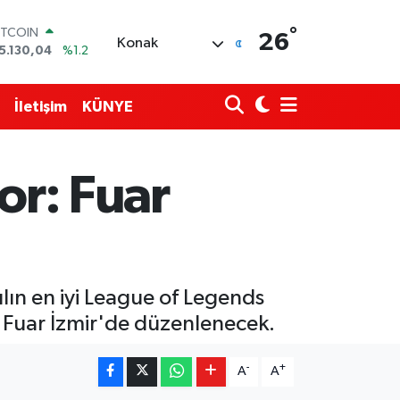
°
ITCOIN
26
Konak
5.130,04
%1.2
OLAR
7,7106
%0.17
URO
İletişim
KÜNYE
5,1652
%0.27
TERLİN
4,4046
%0.35
RAM ALTIN
or: Fuar
648.99
%2.59
İST100
3.773
%-19
ılın en iyi League of Legends
ta Fuar İzmir'de düzenlenecek.
-
+
A
A