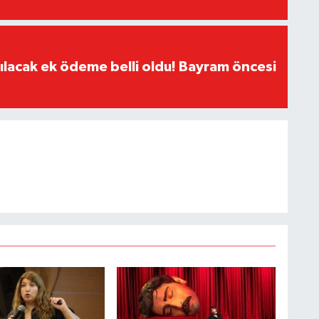
ılacak ek ödeme belli oldu! Bayram öncesi