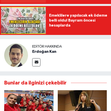
Emeklilere yapılacak ek ödeme
belli oldu! Bayram öncesi
hesaplarda
EDITÖR HAKKINDA
Erdoğan Kan
Bunlar da ilginizi çekebilir