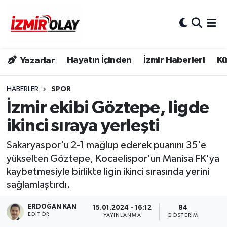
Konak Hava Durumu
Hayatın İçinden
İzmir Haberleri
Kü
Yazarlar
Konak Trafik Yoğunluk Haritası
Süper Lig Puan Durumu ve Fikstür
HABERLER
SPOR
İzmir ekibi Göztepe, ligde
Tüm Manşetler
ikinci sıraya yerleşti
Son Dakika Haberleri
Sakaryaspor'u 2-1 mağlup ederek puanını 35'e
yükselten Göztepe, Kocaelispor'un Manisa FK'ya
Haber Arşivi
kaybetmesiyle birlikte ligin ikinci sırasında yerini
sağlamlaştırdı.
ERDOĞAN KAN
15.01.2024 - 16:12
84
EDITÖR
YAYINLANMA
GÖSTERIM