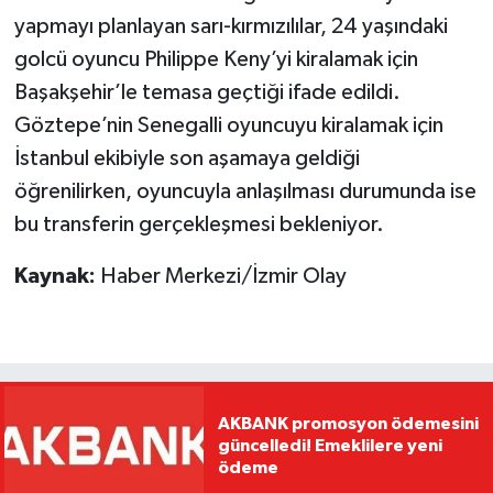
yapmayı planlayan sarı-kırmızılılar, 24 yaşındaki
golcü oyuncu Philippe Keny’yi kiralamak için
Başakşehir’le temasa geçtiği ifade edildi.
Göztepe’nin Senegalli oyuncuyu kiralamak için
İstanbul ekibiyle son aşamaya geldiği
öğrenilirken, oyuncuyla anlaşılması durumunda ise
bu transferin gerçekleşmesi bekleniyor.
Kaynak:
Haber Merkezi/İzmir Olay
AKBANK promosyon ödemesini
güncelledi! Emeklilere yeni
ödeme