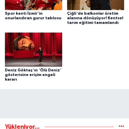
Spor kenti İzmir’in
Çiğli'de balkonlar üretim
onurlandıran gurur tablosu
alanına dönüşüyor! Kentsel
tarım eğitimi tamamlandı
Deniz Göktaş'ın 'Ölü Deniz'
gösterisine erişim engeli
kararı
Yükleniyor...