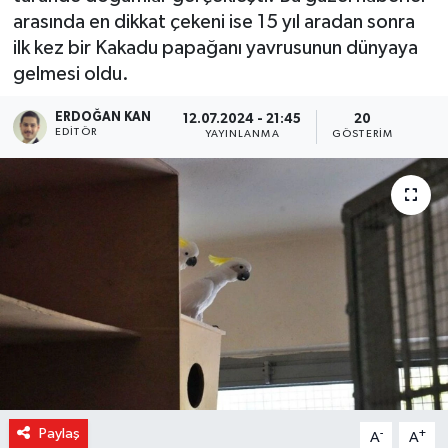
arasında en dikkat çekeni ise 15 yıl aradan sonra
ilk kez bir Kakadu papağanı yavrusunun dünyaya
gelmesi oldu.
ERDOĞAN KAN
12.07.2024 - 21:45
20
EDITÖR
YAYINLANMA
GÖSTERIM
Paylaş
-
+
A
A