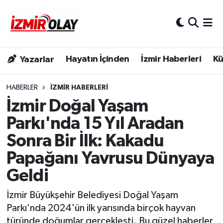
Konak Hava Durumu
Hayatın İçinden
İzmir Haberleri
Kü
Yazarlar
Konak Trafik Yoğunluk Haritası
Süper Lig Puan Durumu ve Fikstür
HABERLER
İZMIR HABERLERI
İzmir Doğal Yaşam
Tüm Manşetler
Parkı'nda 15 Yıl Aradan
Sonra Bir İlk: Kakadu
Son Dakika Haberleri
Papağanı Yavrusu Dünyaya
Haber Arşivi
Geldi
İzmir Büyükşehir Belediyesi Doğal Yaşam
Parkı'nda 2024'ün ilk yarısında birçok hayvan
türünde doğumlar gerçekleşti. Bu güzel haberler