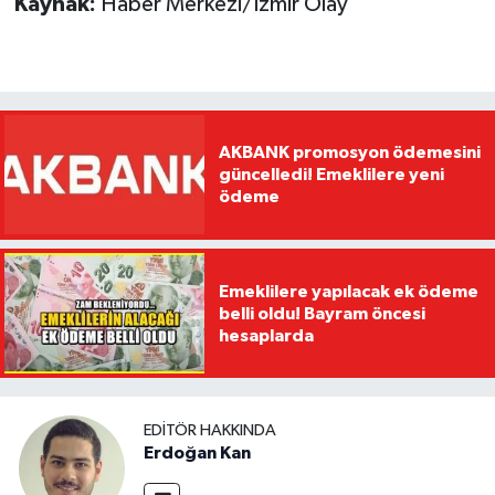
Kaynak:
Haber Merkezi/İzmir Olay
AKBANK promosyon ödemesini
güncelledi! Emeklilere yeni
ödeme
Emeklilere yapılacak ek ödeme
belli oldu! Bayram öncesi
hesaplarda
EDITÖR HAKKINDA
Erdoğan Kan