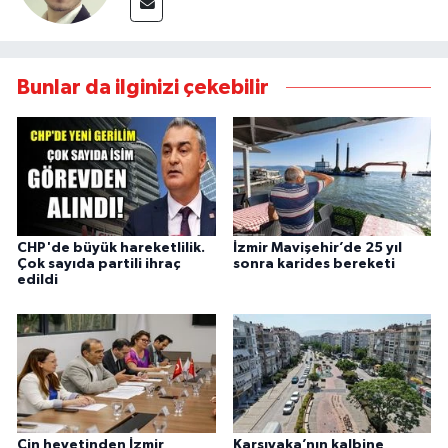
Bunlar da ilginizi çekebilir
CHP'de büyük hareketlilik.
İzmir Mavişehir’de 25 yıl
Çok sayıda partili ihraç
sonra karides bereketi
edildi
Çin heyetinden İzmir
Karşıyaka’nın kalbine