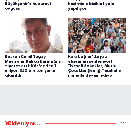
Büyükşehir’e huzurevi
kesintisiz bisiklet yolu
övgüsü
yapılıyor
Başkan Cemil Tugay
Karabağlar'da yaz
Mavişehir Balıkçı Barınağı'nı
akşamları şenleniyor!
ziyaret etti: Körfezden 1
"Neşeli Sokaklar, Mutlu
milyon 350 bin ton çamur
Çocuklar Şenliği" mahalle
çıkarıldı
mahalle devam ediyor
Yükleniyor...