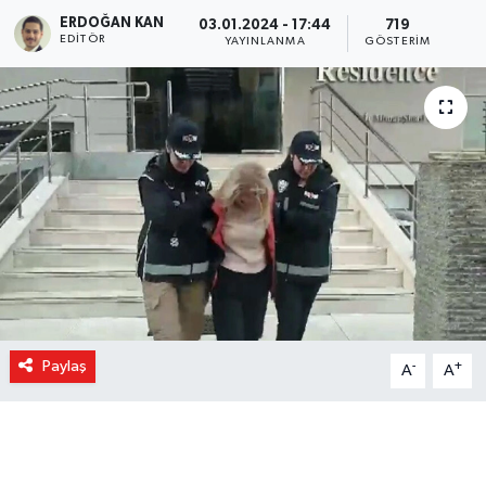
ERDOĞAN KAN
03.01.2024 - 17:44
719
EDITÖR
YAYINLANMA
GÖSTERIM
Paylaş
-
+
A
A