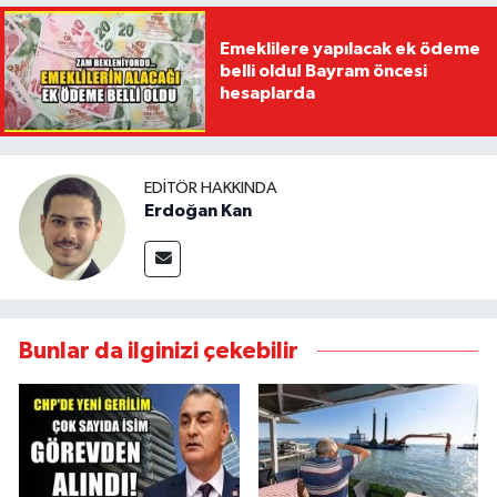
Emeklilere yapılacak ek ödeme
belli oldu! Bayram öncesi
hesaplarda
EDITÖR HAKKINDA
Erdoğan Kan
Bunlar da ilginizi çekebilir