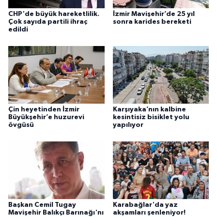
CHP'de büyük hareketlilik.
İzmir Mavişehir’de 25 yıl
Çok sayıda partili ihraç
sonra karides bereketi
edildi
Çin heyetinden İzmir
Karşıyaka’nın kalbine
Büyükşehir’e huzurevi
kesintisiz bisiklet yolu
övgüsü
yapılıyor
Başkan Cemil Tugay
Karabağlar'da yaz
Mavişehir Balıkçı Barınağı'nı
akşamları şenleniyor!