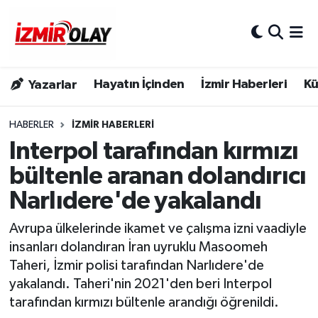
Konak Hava Durumu
Hayatın İçinden
İzmir Haberleri
Kü
Yazarlar
Konak Trafik Yoğunluk Haritası
Süper Lig Puan Durumu ve Fikstür
HABERLER
İZMIR HABERLERI
Interpol tarafından kırmızı
Tüm Manşetler
bültenle aranan dolandırıcı
Narlıdere'de yakalandı
Son Dakika Haberleri
Avrupa ülkelerinde ikamet ve çalışma izni vaadiyle
Haber Arşivi
insanları dolandıran İran uyruklu Masoomeh
Taheri, İzmir polisi tarafından Narlıdere'de
yakalandı. Taheri'nin 2021'den beri Interpol
tarafından kırmızı bültenle arandığı öğrenildi.