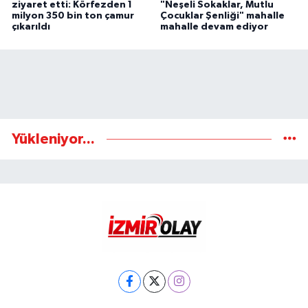
ziyaret etti: Körfezden 1
"Neşeli Sokaklar, Mutlu
milyon 350 bin ton çamur
Çocuklar Şenliği" mahalle
çıkarıldı
mahalle devam ediyor
Yükleniyor...