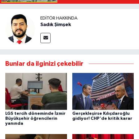
EDITÖR HAKKINDA
Sadık Şimşek
Bunlar da ilginizi çekebilir
LGS tercih döneminde İzmir
Gerçekleşirse Kılıçdaroğlu
Büyükşehir öğrencilerin
gidiyor! CHP'de kritik karar
yanında