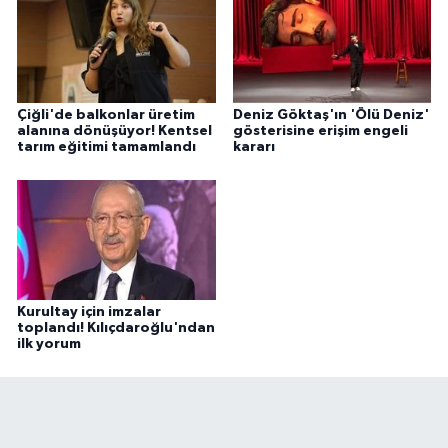
Çiğli'de balkonlar üretim
Deniz Göktaş'ın 'Ölü Deniz'
alanına dönüşüyor! Kentsel
gösterisine erişim engeli
tarım eğitimi tamamlandı
kararı
Kurultay için imzalar
toplandı! Kılıçdaroğlu'ndan
ilk yorum