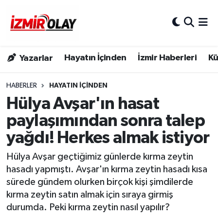
Konak Hava Durumu
Hayatın İçinden
İzmir Haberleri
Kü
Yazarlar
Konak Trafik Yoğunluk Haritası
Süper Lig Puan Durumu ve Fikstür
HABERLER
HAYATIN İÇINDEN
Hülya Avşar'ın hasat
Tüm Manşetler
paylaşımından sonra talep
yağdı! Herkes almak istiyor
Son Dakika Haberleri
Hülya Avşar geçtiğimiz günlerde kırma zeytin
Haber Arşivi
hasadı yapmıştı. Avşar'ın kırma zeytin hasadı kısa
sürede gündem olurken birçok kişi şimdilerde
kırma zeytin satın almak için sıraya girmiş
durumda. Peki kırma zeytin nasıl yapılır?