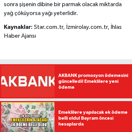
sonra şişenin dibine bir parmak olacak miktarda
yağ çöküyorsa yağı yeterlidir.
Kaynaklar:
Star.com.tr, İzmirolay.com.tr, İhlas
Haber Ajansı
AKBANK promosyon ödemesini
güncelledi! Emeklilere yeni
ödeme
Emeklilere yapılacak ek ödeme
belli oldu! Bayram öncesi
hesaplarda