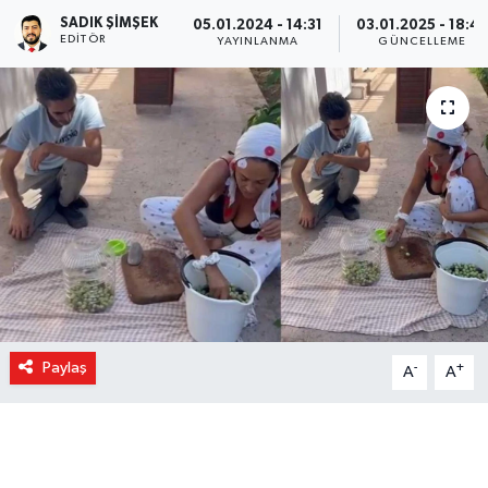
SADIK ŞIMŞEK
05.01.2024 - 14:31
03.01.2025 - 18:4
EDITÖR
YAYINLANMA
GÜNCELLEME
Paylaş
-
+
A
A