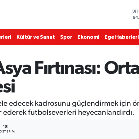
BI
64
DO
47
EU
rleri
Kültür ve Sanat
Spor
Ekonomi
Ege Haberleri
55
ST
64
GR
ya Fırtınası: Ort
66
Bİ
13
si
 edecek kadrosunu güçlendirmek için öneml
r ederek futbolseverleri heyecanlandırdı.
18
ÖSTERIM