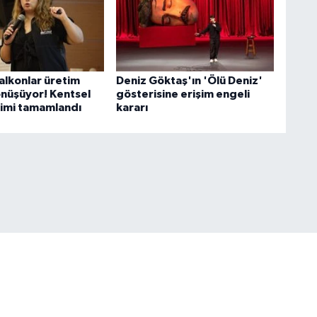
alkonlar üretim
Deniz Göktaş'ın 'Ölü Deniz'
önüşüyor! Kentsel
gösterisine erişim engeli
timi tamamlandı
kararı