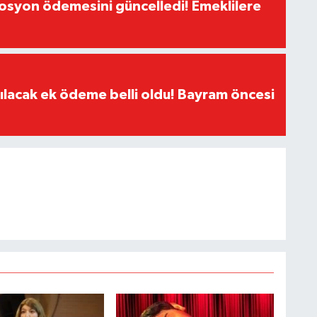
yon ödemesini güncelledi! Emeklilere
ılacak ek ödeme belli oldu! Bayram öncesi