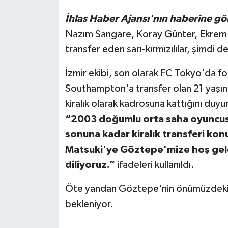
İhlas Haber Ajansı'nın haberine gö
Nazım Sangare, Koray Günter, Ekrem K
transfer eden sarı-kırmızılılar, şimdi d
İzmir ekibi, son olarak FC Tokyo'da f
Southampton'a transfer olan 21 yaşın
kiralık olarak kadrosuna kattığını duyu
“2003 doğumlu orta saha oyuncu
sonuna kadar kiralık transferi kon
Matsuki'ye Göztepe'mize hoş geldi
diliyoruz.”
ifadeleri kullanıldı.
Öte yandan Göztepe'nin önümüzdeki g
bekleniyor.