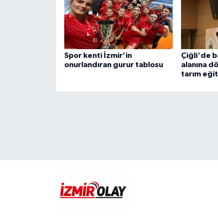
Spor kenti İzmir’in
Çiğli'de b
onurlandıran gurur tablosu
alanına d
tarım eği