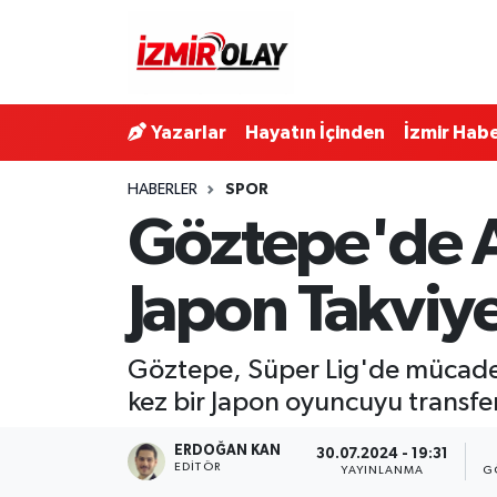
Konak Hava Durumu
Yazarlar
Hayatın İçinden
İzmir Habe
Konak Trafik Yoğunluk Haritası
HABERLER
SPOR
Süper Lig Puan Durumu ve Fikstür
Göztepe'de As
Tüm Manşetler
Japon Takviye
Son Dakika Haberleri
Göztepe, Süper Lig'de mücadele
Haber Arşivi
kez bir Japon oyuncuyu transfe
ERDOĞAN KAN
30.07.2024 - 19:31
EDITÖR
YAYINLANMA
G