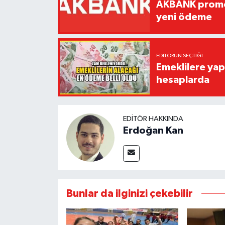
AKBANK promos
yeni ödeme
EDITÖRÜN SEÇTIĞI
Emeklilere yap
hesaplarda
EDITÖR HAKKINDA
Erdoğan Kan
Bunlar da ilginizi çekebilir