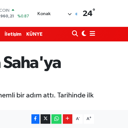
TCOIN
°
24
Konak
.960,21
%0.87
LAR
,7436
%0.18
RO
İletişim
KÜNYE
,2510
%0.32
ERLİN
,4811
%0.38
AM ALTIN
a Saha'ya
60.55
%0.03
ST100
.779
%-14
i bir adım attı. Tarihinde ilk
-
+
A
A