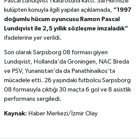
Pascal Lundqvist’i kadrosuna kattı. Sarı-kırmızılı
kulüpten konuyla ilgili yapılan açıklamada,
“1997
doğumlu hücum oyuncusu Ramon Pascal
Lundqvist ile 2,5 yıllık sözleşme imzaladık”
ifadelerine yer verildi.
Son olarak Sarpsborg 08 forması giyen
Lundqvist, Hollanda'da Groningen, NAC Breda
ve PSV, Yunanistan'da da Panathinaikos’ta
mücadele etti. 26 yaşındaki futbolcu Sarpsborg
08 formasıyla çıktığı 30 maçta 6 gol ve 8 asistlik
performans sergiledi.
Kaynak:
Haber Merkezi/İzmir Olay