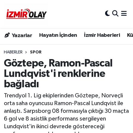
Konak Hava Durumu
Hayatın İçinden
İzmir Haberleri
Kü
Yazarlar
Konak Trafik Yoğunluk Haritası
Süper Lig Puan Durumu ve Fikstür
HABERLER
SPOR
Göztepe, Ramon-Pascal
Tüm Manşetler
Lundqvist'i renklerine
bağladı
Son Dakika Haberleri
Trendyol 1. Lig ekiplerinden Göztepe, Norveçli
Haber Arşivi
orta saha oyuncusu Ramon-Pascal Lundqvist ile
anlaştı. Sarpsborg 08 formasıyla çıktığı 30 maçta
6 gol ve 8 asistlik performans sergileyen
Lundqvist'in ikinci devrede göstereceği