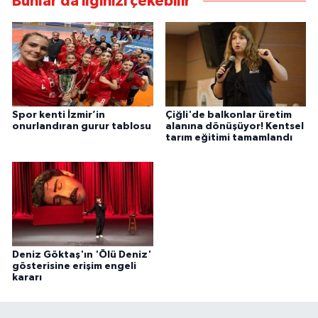
Bunlar da ilginizi çekebilir
Spor kenti İzmir’in
Çiğli'de balkonlar üretim
onurlandıran gurur tablosu
alanına dönüşüyor! Kentsel
tarım eğitimi tamamlandı
Deniz Göktaş'ın 'Ölü Deniz'
gösterisine erişim engeli
kararı