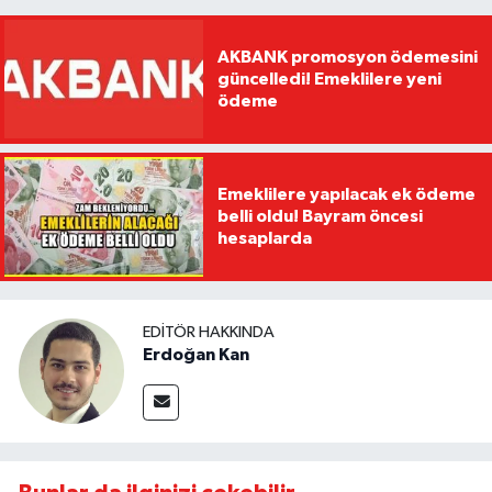
AKBANK promosyon ödemesini
güncelledi! Emeklilere yeni
ödeme
Emeklilere yapılacak ek ödeme
belli oldu! Bayram öncesi
hesaplarda
EDITÖR HAKKINDA
Erdoğan Kan