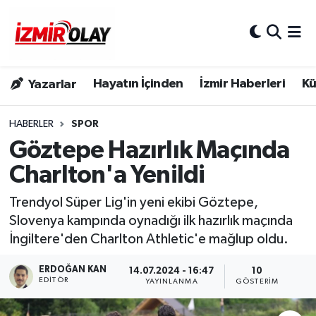
Konak Hava Durumu
Hayatın İçinden
İzmir Haberleri
Kü
Yazarlar
Konak Trafik Yoğunluk Haritası
Süper Lig Puan Durumu ve Fikstür
HABERLER
SPOR
Göztepe Hazırlık Maçında
Tüm Manşetler
Charlton'a Yenildi
Son Dakika Haberleri
Trendyol Süper Lig'in yeni ekibi Göztepe,
Slovenya kampında oynadığı ilk hazırlık maçında
Haber Arşivi
İngiltere'den Charlton Athletic'e mağlup oldu.
ERDOĞAN KAN
14.07.2024 - 16:47
10
EDITÖR
YAYINLANMA
GÖSTERIM