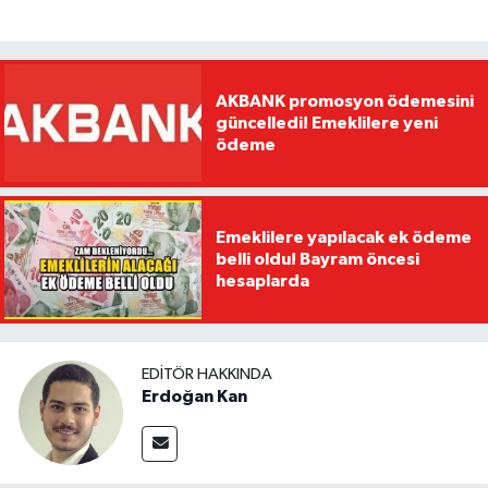
AKBANK promosyon ödemesini
güncelledi! Emeklilere yeni
ödeme
Emeklilere yapılacak ek ödeme
belli oldu! Bayram öncesi
hesaplarda
EDITÖR HAKKINDA
Erdoğan Kan