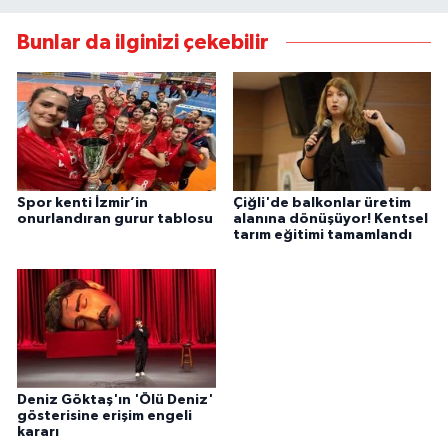
Bunlar da ilginizi çekebilir
Spor kenti İzmir’in
Çiğli'de balkonlar üretim
onurlandıran gurur tablosu
alanına dönüşüyor! Kentsel
tarım eğitimi tamamlandı
Deniz Göktaş'ın 'Ölü Deniz'
gösterisine erişim engeli
kararı