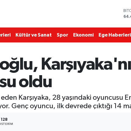
DO
47,
EU
55,
STE
rleri
Kültür ve Sanat
Spor
Ekonomi
Ege Haberleri
64,
GRA
652
BİS
oğlu, Karşıyaka'nı
13.
BIT
64.
su oldu
 eden Karşıyaka, 28 yaşındaki oyuncusu E
. Genç oyuncu, ilk devrede çıktığı 14 maçt
128
STERIM