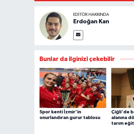
EDITÖR HAKKINDA
Erdoğan Kan
Bunlar da ilginizi çekebilir
Spor kenti İzmir’in
Çiğli'de b
onurlandıran gurur tablosu
alanına d
tarım eği