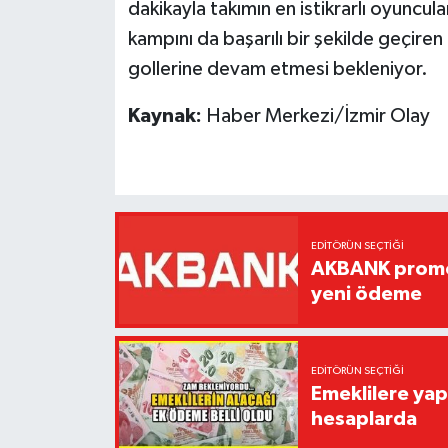
dakikayla takımın en istikrarlı oyuncu
kampını da başarılı bir şekilde geçire
gollerine devam etmesi bekleniyor.
Kaynak:
Haber Merkezi/İzmir Olay
EDITÖRÜN SEÇTIĞI
AKBANK promos
yeni ödeme
EDITÖRÜN SEÇTIĞI
Emeklilere yap
hesaplarda