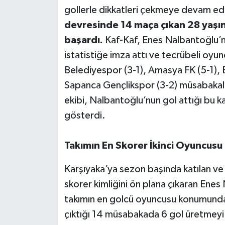
gollerle dikkatleri çekmeye devam ed
devresinde 14 maça çıkan 28 yaşı
başardı.
Kaf-Kaf, Enes Nalbantoğlu’nun
istatistiğe imza attı ve tecrübeli oyun
Belediyespor (3-1), Amasya FK (5-1), 
Sapanca Gençlikspor (3-2) müsabakala
ekibi, Nalbantoğlu’nun gol attığı bu 
gösterdi.
Takımın En Skorer İkinci Oyuncusu
Karşıyaka’ya sezon başında katılan v
skorer kimliğini ön plana çıkaran Ene
takımın en golcü oyuncusu konumunda b
çıktığı 14 müsabakada 6 gol üretmeyi