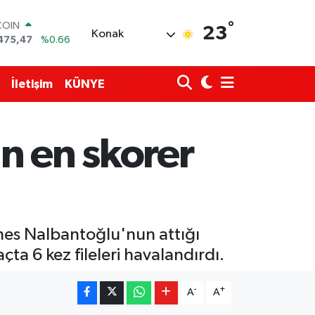
°
LAR
23
Konak
5971
%0.05
RO
1336
%0.18
RLİN
İletişim
KÜNYE
2534
%0.22
M ALTIN
7.85
%0.54
T100
n en skorer
703
%0
COIN
475,47
%0.66
nes Nalbantoğlu'nun attığı
a 6 kez fileleri havalandırdı.
-
+
A
A