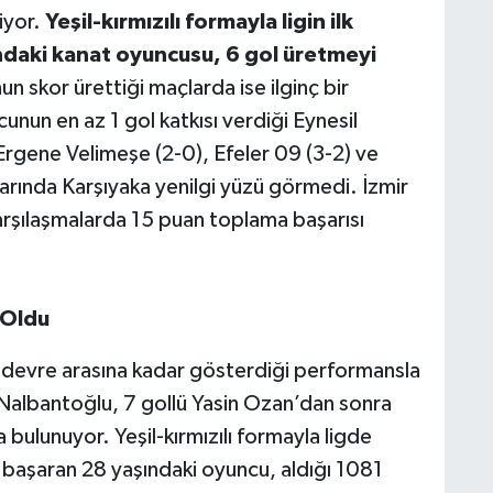
iyor.
Yeşil-kırmızılı formayla ligin ilk
ndaki kanat oyuncusu, 6 gol üretmeyi
 skor ürettiği maçlarda ise ilginç bir
cunun en az 1 gol katkısı verdiği Eynesil
Ergene Velimeşe (2-0), Efeler 09 (3-2) ve
rında Karşıyaka yenilgi yüzü görmedi. İzmir
karşılaşmalarda 15 puan toplama başarısı
 Oldu
e devre arasına kadar gösterdiği performansla
s Nalbantoğlu, 7 gollü Yasin Ozan’dan sonra
ulunuyor. Yeşil-kırmızılı formayla ligde
 başaran 28 yaşındaki oyuncu, aldığı 1081