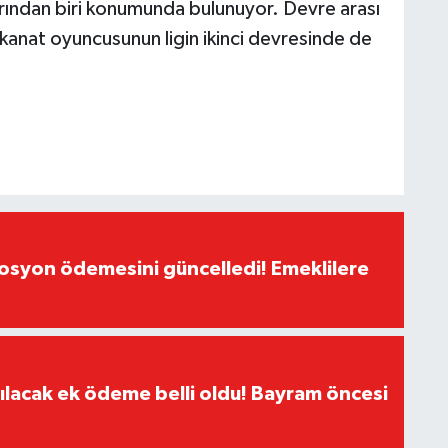
larından biri konumunda bulunuyor. Devre arası
n kanat oyuncusunun ligin ikinci devresinde de
yon ödemesini güncelledi! Emeklilere
ılacak ek ödeme belli oldu! Bayram öncesi