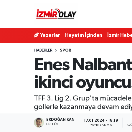
Konak Hava Durumu
Yazarlar
Hayatın İçinden
İzmir Habe
Konak Trafik Yoğunluk Haritası
HABERLER
SPOR
Süper Lig Puan Durumu ve Fikstür
Enes Nalbant
Tüm Manşetler
ikinci oyuncu
Son Dakika Haberleri
TFF 3. Lig 2. Grup'ta mücadele
Haber Arşivi
gollerle kazanmaya devam ediyor
ERDOĞAN KAN
17.01.2024 - 18:19
EDITÖR
YAYINLANMA
GÖ