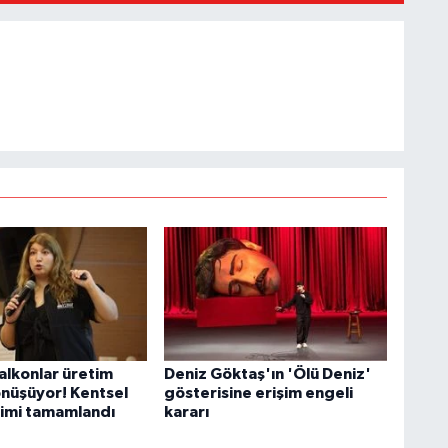
alkonlar üretim
Deniz Göktaş'ın 'Ölü Deniz'
önüşüyor! Kentsel
gösterisine erişim engeli
timi tamamlandı
kararı