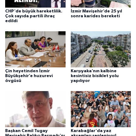
CHP'de büyük hareketlilik.
İzmir Mavişehir’de 25 yıl
Çok sayıda partili ihraç
sonra karides bereketi
edildi
Çin heyetinden İzmir
Karşıyaka’nın kalbine
Büyükşehir’e huzurevi
kesintisiz bisiklet yolu
övgüsü
yapılıyor
Başkan Cemil Tugay
Karabağlar'da yaz
Mavişehir Balıkçı Barınağı'nı
akşamları şenleniyor!