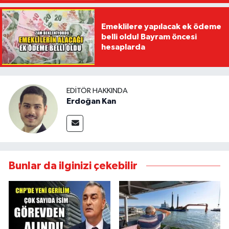
Emeklilere yapılacak ek ödeme
belli oldu! Bayram öncesi
hesaplarda
EDITÖR HAKKINDA
Erdoğan Kan
Bunlar da ilginizi çekebilir