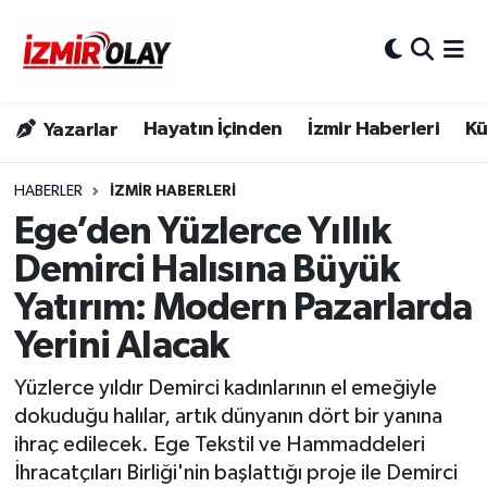
Konak Hava Durumu
Hayatın İçinden
İzmir Haberleri
Kü
Yazarlar
Konak Trafik Yoğunluk Haritası
Süper Lig Puan Durumu ve Fikstür
HABERLER
İZMIR HABERLERI
Ege’den Yüzlerce Yıllık
Tüm Manşetler
Demirci Halısına Büyük
Yatırım: Modern Pazarlarda
Son Dakika Haberleri
Yerini Alacak
Haber Arşivi
Yüzlerce yıldır Demirci kadınlarının el emeğiyle
dokuduğu halılar, artık dünyanın dört bir yanına
ihraç edilecek. Ege Tekstil ve Hammaddeleri
İhracatçıları Birliği'nin başlattığı proje ile Demirci