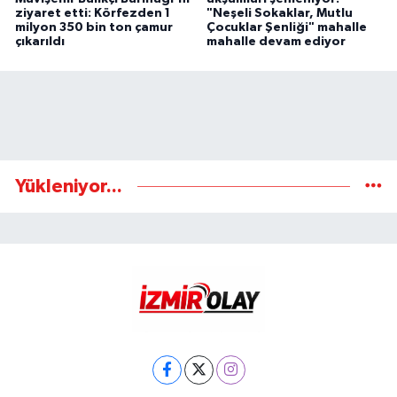
ziyaret etti: Körfezden 1
"Neşeli Sokaklar, Mutlu
milyon 350 bin ton çamur
Çocuklar Şenliği" mahalle
çıkarıldı
mahalle devam ediyor
Yükleniyor...