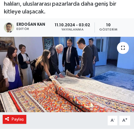
halıları, uluslararası pazarlarda daha geniş bir
kitleye ulaşacak.
ERDOĞAN KAN
11.10.2024 - 03:02
10
EDITÖR
YAYINLANMA
GÖSTERIM
Paylaş
-
+
A
A