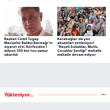
Başkan Cemil Tugay
Karabağlar'da yaz
Mavişehir Balıkçı Barınağı'nı
akşamları şenleniyor!
ziyaret etti: Körfezden 1
"Neşeli Sokaklar, Mutlu
milyon 350 bin ton çamur
Çocuklar Şenliği" mahalle
çıkarıldı
mahalle devam ediyor
Yükleniyor...