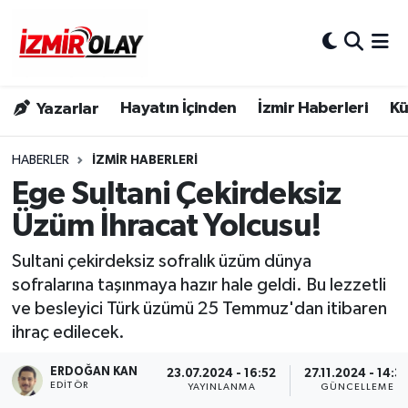
Konak Hava Durumu
Hayatın İçinden
İzmir Haberleri
Kü
Yazarlar
Konak Trafik Yoğunluk Haritası
Süper Lig Puan Durumu ve Fikstür
HABERLER
İZMIR HABERLERI
Ege Sultani Çekirdeksiz
Tüm Manşetler
Üzüm İhracat Yolcusu!
Son Dakika Haberleri
Sultani çekirdeksiz sofralık üzüm dünya
sofralarına taşınmaya hazır hale geldi. Bu lezzetli
Haber Arşivi
ve besleyici Türk üzümü 25 Temmuz'dan itibaren
ihraç edilecek.
ERDOĞAN KAN
23.07.2024 - 16:52
27.11.2024 - 14:3
EDITÖR
YAYINLANMA
GÜNCELLEME