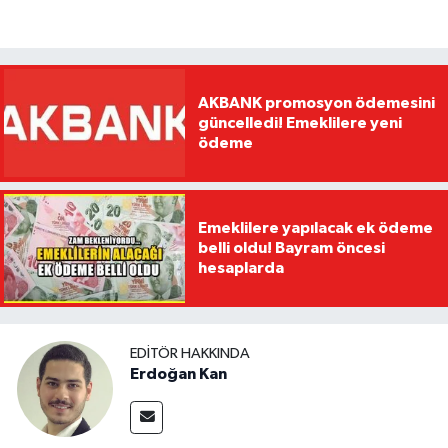
AKBANK promosyon ödemesini
güncelledi! Emeklilere yeni
ödeme
Emeklilere yapılacak ek ödeme
belli oldu! Bayram öncesi
hesaplarda
EDITÖR HAKKINDA
Erdoğan Kan