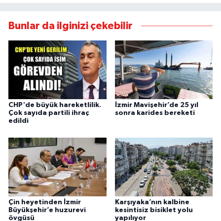
Bunlar da ilginizi çekebilir
CHP'de büyük hareketlilik.
İzmir Mavişehir’de 25 yıl
Çok sayıda partili ihraç
sonra karides bereketi
edildi
Çin heyetinden İzmir
Karşıyaka’nın kalbine
Büyükşehir’e huzurevi
kesintisiz bisiklet yolu
övgüsü
yapılıyor