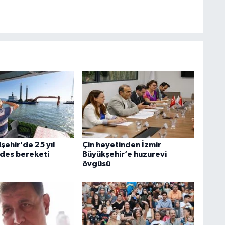
şehir’de 25 yıl
Çin heyetinden İzmir
ides bereketi
Büyükşehir’e huzurevi
övgüsü