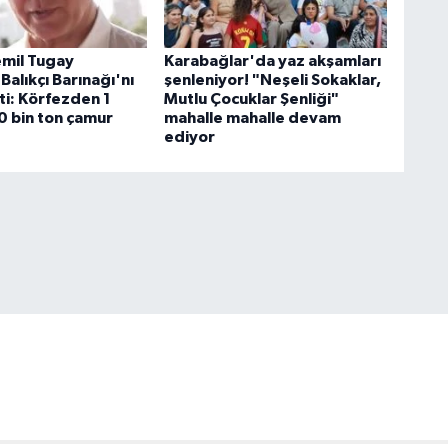
mil Tugay
Karabağlar'da yaz akşamları
Balıkçı Barınağı'nı
şenleniyor! "Neşeli Sokaklar,
ti: Körfezden 1
Mutlu Çocuklar Şenliği"
0 bin ton çamur
mahalle mahalle devam
ediyor