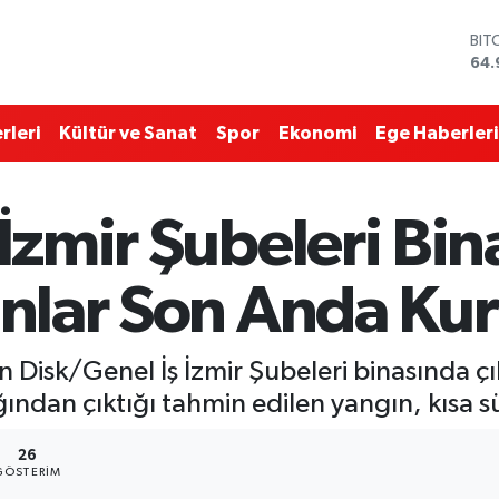
BIT
64.
DO
47,
EU
55,
rleri
Kültür ve Sanat
Spor
Ekonomi
Ege Haberleri
STE
64,
GRA
666
 İzmir Şubeleri Bi
BİS
13.
anlar Son Anda Ku
n Disk/Genel İş İzmir Şubeleri binasında ç
ağından çıktığı tahmin edilen yangın, kısa 
26
GÖSTERIM