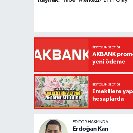
Kaynak:
Haber Merkezi/İzmir Olay
EDITÖRÜN SEÇTIĞI
AKBANK promos
yeni ödeme
EDITÖRÜN SEÇTIĞI
Emeklilere yap
hesaplarda
EDITÖR HAKKINDA
Erdoğan Kan