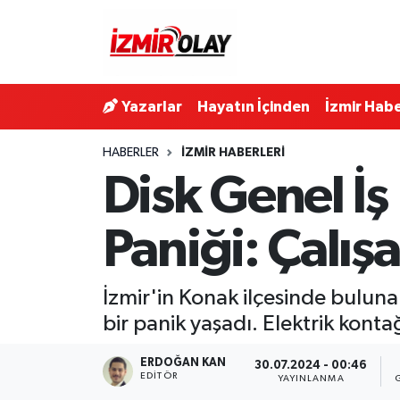
Konak Hava Durumu
Yazarlar
Hayatın İçinden
İzmir Habe
Konak Trafik Yoğunluk Haritası
HABERLER
İZMIR HABERLERI
Süper Lig Puan Durumu ve Fikstür
Disk Genel İş
Tüm Manşetler
Paniği: Çalış
Son Dakika Haberleri
İzmir'in Konak ilçesinde buluna
Haber Arşivi
bir panik yaşadı. Elektrik kont
ERDOĞAN KAN
30.07.2024 - 00:46
EDITÖR
YAYINLANMA