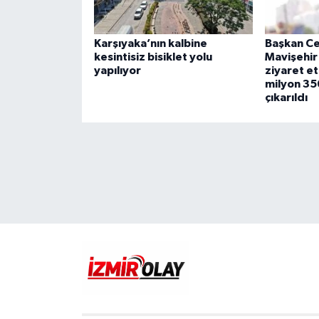
Karşıyaka’nın kalbine
Başkan Ce
kesintisiz bisiklet yolu
Mavişehir 
yapılıyor
ziyaret et
milyon 35
çıkarıldı