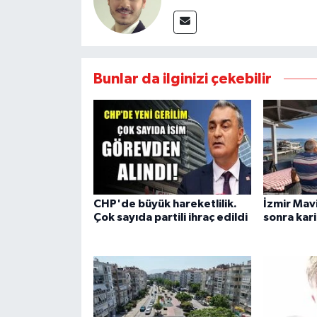
Bunlar da ilginizi çekebilir
CHP'de büyük hareketlilik.
İzmir Mavi
Çok sayıda partili ihraç edildi
sonra kar