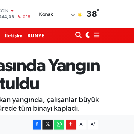
COIN
944,08
%-0.18
°
38
Konak
LAR
7436
%0.18
RO
2510
%0.32
İletişim
KÜNYE
RLİN
4811
%0.38
M ALTIN
0.55
%0.03
nasında Yangın
T100
779
%-14
rtuldu
ıkan yangında, çalışanlar büyük
sürede tüm binayı kapladı.
-
+
A
A