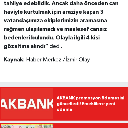
tahliye edebildik. Ancak daha önceden can
haviyle kurtulmak için araziye kaçan 3
vatandaşımıza ekiplerimizin aramasına
rağmen ulaşılamadı ve maalesef cansız
bedenleri bulundu. Olayla ilgili 4 kişi
gözaltına alındı”
dedi.
Kaynak:
Haber Merkezi/İzmir Olay
AKBANK promosyon ödemesini
güncelledi! Emeklilere yeni
ödeme