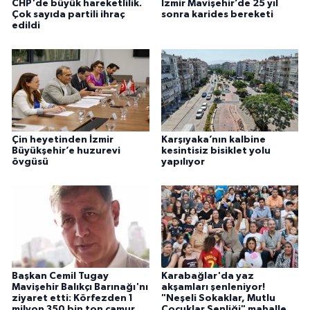
CHP'de büyük hareketlilik.
İzmir Mavişehir’de 25 yıl
Çok sayıda partili ihraç
sonra karides bereketi
edildi
Çin heyetinden İzmir
Karşıyaka’nın kalbine
Büyükşehir’e huzurevi
kesintisiz bisiklet yolu
övgüsü
yapılıyor
Başkan Cemil Tugay
Karabağlar'da yaz
Mavişehir Balıkçı Barınağı'nı
akşamları şenleniyor!
ziyaret etti: Körfezden 1
"Neşeli Sokaklar, Mutlu
milyon 350 bin ton çamur
Çocuklar Şenliği" mahalle