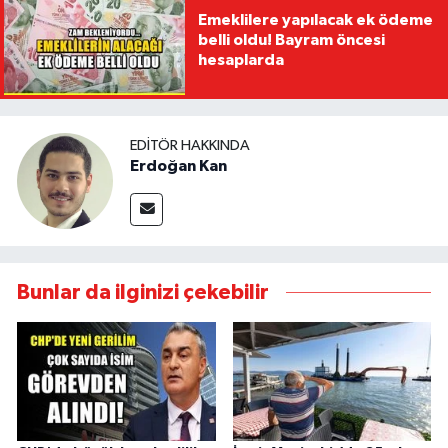
Emeklilere yapılacak ek ödeme
belli oldu! Bayram öncesi
hesaplarda
EDITÖR HAKKINDA
Erdoğan Kan
Bunlar da ilginizi çekebilir