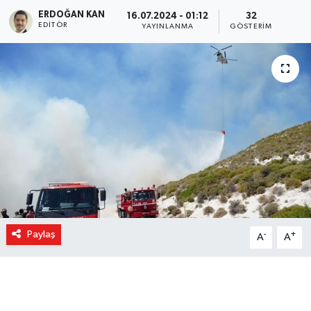
ERDOĞAN KAN
16.07.2024 - 01:12
32
EDITÖR
YAYINLANMA
GÖSTERIM
Paylaş
-
+
A
A