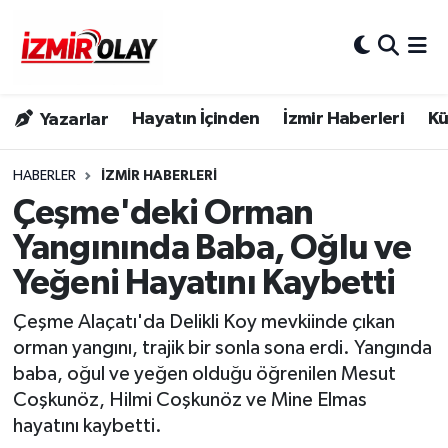
Konak Hava Durumu
Hayatın İçinden
İzmir Haberleri
Kü
Yazarlar
Konak Trafik Yoğunluk Haritası
Süper Lig Puan Durumu ve Fikstür
HABERLER
İZMIR HABERLERI
Çeşme'deki Orman
Tüm Manşetler
Yangınında Baba, Oğlu ve
Yeğeni Hayatını Kaybetti
Son Dakika Haberleri
Çeşme Alaçatı'da Delikli Koy mevkiinde çıkan
Haber Arşivi
orman yangını, trajik bir sonla sona erdi. Yangında
baba, oğul ve yeğen olduğu öğrenilen Mesut
Coşkunöz, Hilmi Coşkunöz ve Mine Elmas
hayatını kaybetti.