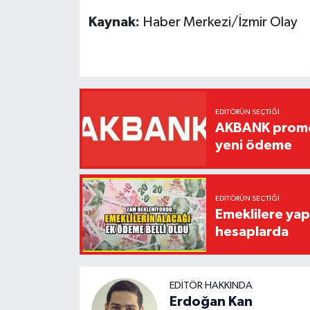
Kaynak:
Haber Merkezi/İzmir Olay
EDITÖRÜN SEÇTIĞI
AKBANK promos
yeni ödeme
EDITÖRÜN SEÇTIĞI
Emeklilere yap
hesaplarda
EDITÖR HAKKINDA
Erdoğan Kan