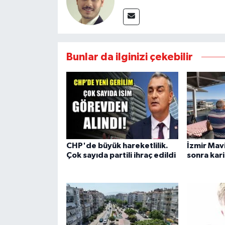
Bunlar da ilginizi çekebilir
CHP'de büyük hareketlilik.
İzmir Mavi
Çok sayıda partili ihraç edildi
sonra kar