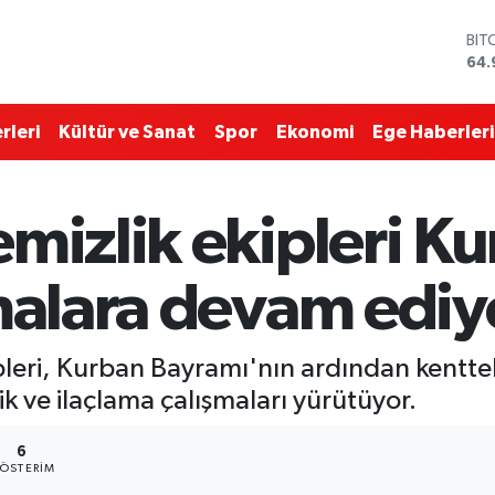
BIT
64.
DO
47,
EU
55,
rleri
Kültür ve Sanat
Spor
Ekonomi
Ege Haberleri
STE
64,
GRA
666
emizlik ekipleri K
BİS
13.
şmalara devam ediy
ipleri, Kurban Bayramı'nın ardından kentte
k ve ilaçlama çalışmaları yürütüyor.
6
ÖSTERIM