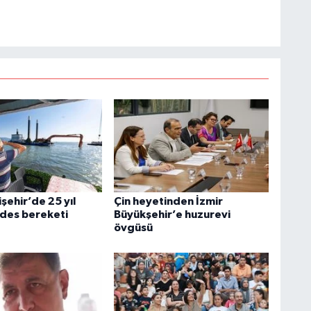
şehir’de 25 yıl
Çin heyetinden İzmir
ides bereketi
Büyükşehir’e huzurevi
övgüsü