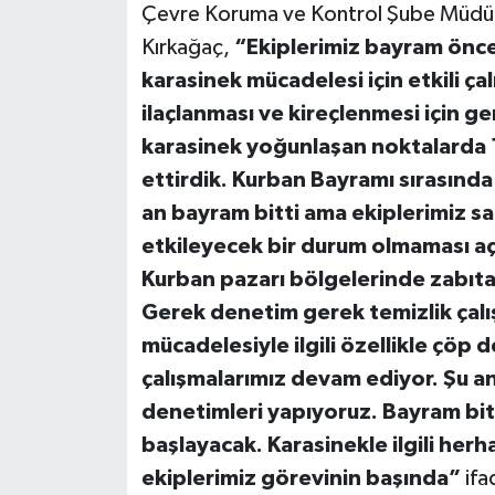
Çevre Koruma ve Kontrol Şube Müdür
Kırkağaç,
“Ekiplerimiz bayram önc
karasinek mücadelesi için etkili ça
ilaçlanması ve kireçlenmesi için ge
karasinek yoğunlaşan noktalarda 
ettirdik. Kurban Bayramı sırasında 
an bayram bitti ama ekiplerimiz sah
etkileyecek bir durum olmaması a
Kurban pazarı bölgelerinde zabıta 
Gerek denetim gerek temizlik çalış
mücadelesiyle ilgili özellikle çöp 
çalışmalarımız devam ediyor. Şu an 
denetimleri yapıyoruz. Bayram bit
başlayacak. Karasinekle ilgili her
ekiplerimiz görevinin başında”
ifa