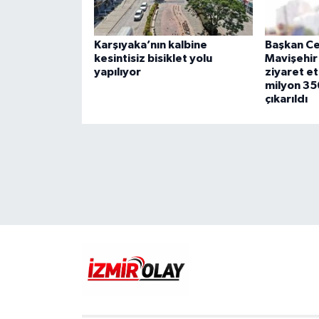
Karşıyaka’nın kalbine
Başkan Ce
kesintisiz bisiklet yolu
Mavişehir 
yapılıyor
ziyaret et
milyon 35
çıkarıldı