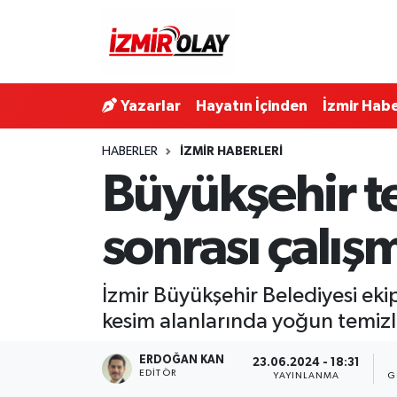
Konak Hava Durumu
Yazarlar
Hayatın İçinden
İzmir Habe
Konak Trafik Yoğunluk Haritası
HABERLER
İZMIR HABERLERI
Süper Lig Puan Durumu ve Fikstür
Büyükşehir t
Tüm Manşetler
sonrası çalı
Son Dakika Haberleri
İzmir Büyükşehir Belediyesi ek
Haber Arşivi
kesim alanlarında yoğun temizli
ERDOĞAN KAN
23.06.2024 - 18:31
EDITÖR
YAYINLANMA
G