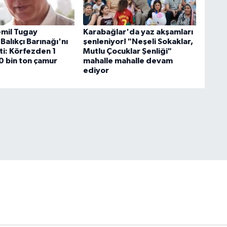
mil Tugay
Karabağlar'da yaz akşamları
Balıkçı Barınağı'nı
şenleniyor! "Neşeli Sokaklar,
ti: Körfezden 1
Mutlu Çocuklar Şenliği"
0 bin ton çamur
mahalle mahalle devam
ediyor