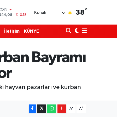
COIN
944,08
%-0.18
°
38
Konak
LAR
7436
%0.18
RO
2510
%0.32
İletişim
KÜNYE
RLİN
4811
%0.38
M ALTIN
0.55
%0.03
urban Bayramı
T100
779
%-14
or
ki hayvan pazarları ve kurban
-
+
A
A