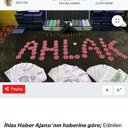
EDITÖR
YAYINLANMA
GÖSTERIM
Paylaş
-
+
A
A
İhlas Haber Ajansı'nın haberine göre;
Edinilen