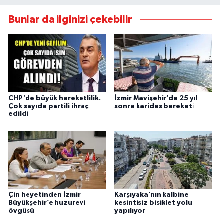
Bunlar da ilginizi çekebilir
CHP'de büyük hareketlilik.
İzmir Mavişehir’de 25 yıl
Çok sayıda partili ihraç
sonra karides bereketi
edildi
Çin heyetinden İzmir
Karşıyaka’nın kalbine
Büyükşehir’e huzurevi
kesintisiz bisiklet yolu
övgüsü
yapılıyor