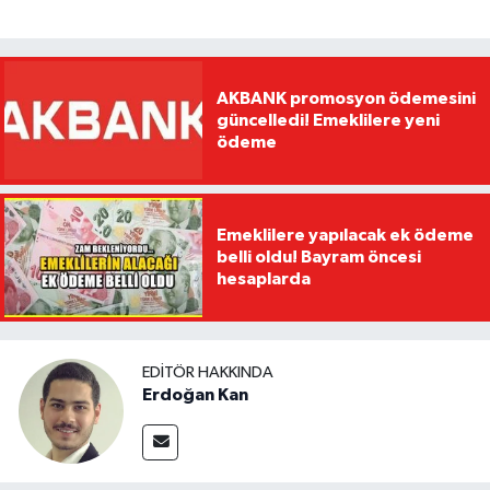
AKBANK promosyon ödemesini
güncelledi! Emeklilere yeni
ödeme
Emeklilere yapılacak ek ödeme
belli oldu! Bayram öncesi
hesaplarda
EDITÖR HAKKINDA
Erdoğan Kan