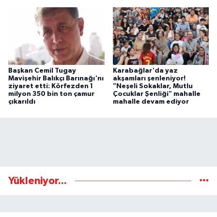
Başkan Cemil Tugay
Karabağlar'da yaz
Mavişehir Balıkçı Barınağı'nı
akşamları şenleniyor!
ziyaret etti: Körfezden 1
"Neşeli Sokaklar, Mutlu
milyon 350 bin ton çamur
Çocuklar Şenliği" mahalle
çıkarıldı
mahalle devam ediyor
Yükleniyor...