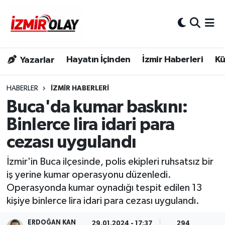
Konak Hava Durumu
Hayatın İçinden
İzmir Haberleri
Kü
Yazarlar
Konak Trafik Yoğunluk Haritası
Süper Lig Puan Durumu ve Fikstür
HABERLER
İZMIR HABERLERI
Buca'da kumar baskını:
Tüm Manşetler
Binlerce lira idari para
cezası uygulandı
Son Dakika Haberleri
İzmir'in Buca ilçesinde, polis ekipleri ruhsatsız bir
Haber Arşivi
iş yerine kumar operasyonu düzenledi.
Operasyonda kumar oynadığı tespit edilen 13
kişiye binlerce lira idari para cezası uygulandı.
ERDOĞAN KAN
29.01.2024 - 17:37
294