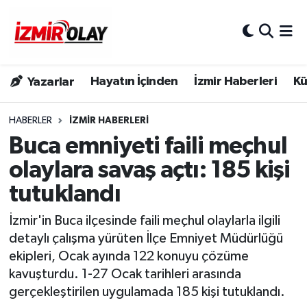
Konak Hava Durumu
Hayatın İçinden
İzmir Haberleri
Kü
Yazarlar
Konak Trafik Yoğunluk Haritası
Süper Lig Puan Durumu ve Fikstür
HABERLER
İZMIR HABERLERI
Buca emniyeti faili meçhul
Tüm Manşetler
olaylara savaş açtı: 185 kişi
tutuklandı
Son Dakika Haberleri
İzmir'in Buca ilçesinde faili meçhul olaylarla ilgili
Haber Arşivi
detaylı çalışma yürüten İlçe Emniyet Müdürlüğü
ekipleri, Ocak ayında 122 konuyu çözüme
kavuşturdu. 1-27 Ocak tarihleri arasında
gerçekleştirilen uygulamada 185 kişi tutuklandı.