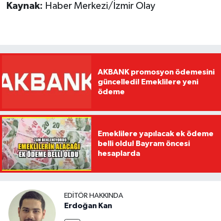
Kaynak:
Haber Merkezi/İzmir Olay
AKBANK promosyon ödemesini
güncelledi! Emeklilere yeni
ödeme
Emeklilere yapılacak ek ödeme
belli oldu! Bayram öncesi
hesaplarda
EDITÖR HAKKINDA
Erdoğan Kan