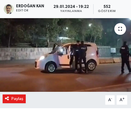
ERDOĞAN KAN
29.01.2024 - 19:22
552
EDITÖR
YAYINLANMA
GÖSTERIM
Paylaş
-
+
A
A