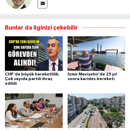
Bunlar da ilginizi çekebilir
CHP'de büyük hareketlilik.
İzmir Mavişehir’de 25 yıl
Çok sayıda partili ihraç
sonra karides bereketi
edildi