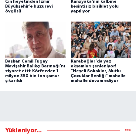
Çin heyetinden İzmir
Karşıyaka’nın kalbine
Büyükşehir’e huzurevi
kesintisiz bisiklet yolu
övgüsü
yapılıyor
Başkan Cemil Tugay
Karabağlar'da yaz
Mavişehir Balıkçı Barınağı'nı
akşamları şenleniyor!
ziyaret etti: Körfezden 1
"Neşeli Sokaklar, Mutlu
milyon 350 bin ton çamur
Çocuklar Şenliği" mahalle
çıkarıldı
mahalle devam ediyor
Yükleniyor...