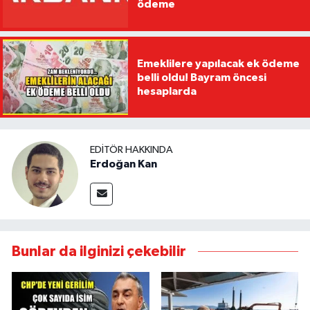
ödeme
Emeklilere yapılacak ek ödeme
belli oldu! Bayram öncesi
hesaplarda
EDITÖR HAKKINDA
Erdoğan Kan
Bunlar da ilginizi çekebilir