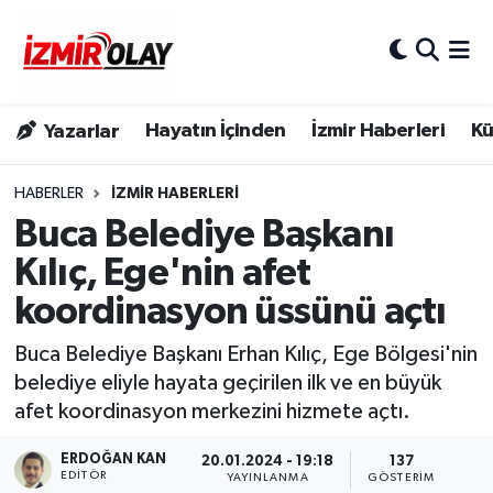
Konak Hava Durumu
Hayatın İçinden
İzmir Haberleri
Kü
Yazarlar
Konak Trafik Yoğunluk Haritası
Süper Lig Puan Durumu ve Fikstür
HABERLER
İZMIR HABERLERI
Buca Belediye Başkanı
Tüm Manşetler
Kılıç, Ege'nin afet
koordinasyon üssünü açtı
Son Dakika Haberleri
Buca Belediye Başkanı Erhan Kılıç, Ege Bölgesi'nin
Haber Arşivi
belediye eliyle hayata geçirilen ilk ve en büyük
afet koordinasyon merkezini hizmete açtı.
ERDOĞAN KAN
20.01.2024 - 19:18
137
EDITÖR
YAYINLANMA
GÖSTERIM