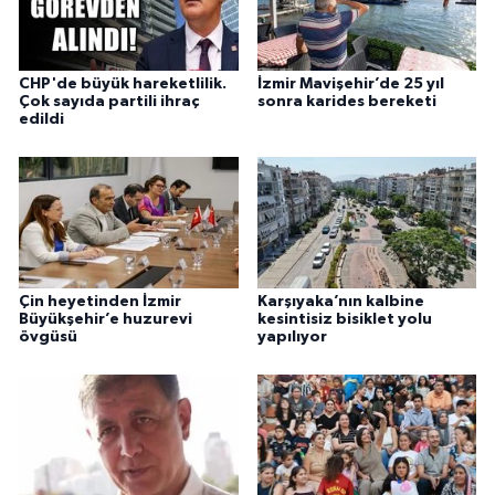
CHP'de büyük hareketlilik.
İzmir Mavişehir’de 25 yıl
Çok sayıda partili ihraç
sonra karides bereketi
edildi
Çin heyetinden İzmir
Karşıyaka’nın kalbine
Büyükşehir’e huzurevi
kesintisiz bisiklet yolu
övgüsü
yapılıyor