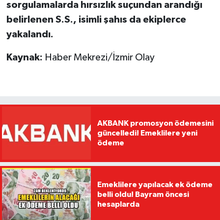
sorgulamalarda hırsızlık suçundan arandığı
belirlenen S.S., isimli şahıs da ekiplerce
yakalandı.
Kaynak:
Haber Mekrezi/İzmir Olay
AKBANK promosyon ödemesini
güncelledi! Emeklilere yeni
ödeme
Emeklilere yapılacak ek ödeme
belli oldu! Bayram öncesi
hesaplarda