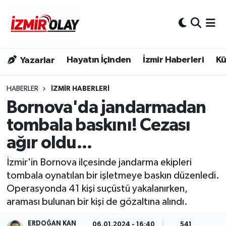
Konak Hava Durumu
Hayatın İçinden
İzmir Haberleri
Kü
Yazarlar
Konak Trafik Yoğunluk Haritası
Süper Lig Puan Durumu ve Fikstür
HABERLER
İZMIR HABERLERI
Bornova'da jandarmadan
Tüm Manşetler
tombala baskını! Cezası
ağır oldu...
Son Dakika Haberleri
İzmir'in Bornova ilçesinde jandarma ekipleri
Haber Arşivi
tombala oynatılan bir işletmeye baskın düzenledi.
Operasyonda 41 kişi suçüstü yakalanırken,
araması bulunan bir kişi de gözaltına alındı.
ERDOĞAN KAN
06.01.2024 - 16:40
541