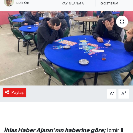
EDITÖR
YAYINLANMA
GÖSTERIM
Paylaş
-
+
A
A
İhlas Haber Ajansı'nın haberine göre;
İzmir İl