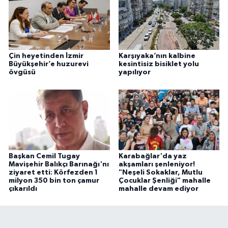
Çin heyetinden İzmir
Karşıyaka’nın kalbine
Büyükşehir’e huzurevi
kesintisiz bisiklet yolu
övgüsü
yapılıyor
Başkan Cemil Tugay
Karabağlar'da yaz
Mavişehir Balıkçı Barınağı'nı
akşamları şenleniyor!
ziyaret etti: Körfezden 1
"Neşeli Sokaklar, Mutlu
milyon 350 bin ton çamur
Çocuklar Şenliği" mahalle
çıkarıldı
mahalle devam ediyor