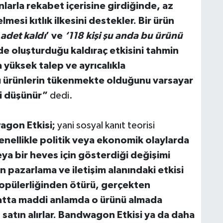
anlarla rekabet içerisine girdiğinde, az
mesi kıtlık ilkesini destekler. Bir ürün
adet kaldı
’ ve
‘118 kişi şu anda bu ürünü
ide oluşturduğu kaldıraç etkisini tahmin
 yüksek talep ve ayrıcalıkla
bu ürünlerin tükenmekte olduğunu varsayar
ni düşünür”
dedi.
gon Etkisi;
yani sosyal kanıt teorisi
nellikle politik veya ekonomik olaylarda
 veya bir heves için gösterdiği değişimi
n pazarlama ve iletişim alanındaki etkisi
popülerliğinden ötürü, gerçekten
 hatta maddi anlamda o ürünü almada
atın alırlar. Bandwagon Etkisi ya da daha