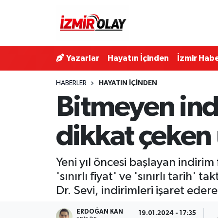
Konak Hava Durumu
Yazarlar
Hayatın İçinden
İzmir Habe
Konak Trafik Yoğunluk Haritası
HABERLER
HAYATIN İÇINDEN
Süper Lig Puan Durumu ve Fikstür
Bitmeyen ind
Tüm Manşetler
dikkat çeken 
Son Dakika Haberleri
Yeni yıl öncesi başlayan indirim 
Haber Arşivi
'sınırlı fiyat' ve 'sınırlı tari
Dr. Sevi, indirimleri işaret eder
ERDOĞAN KAN
19.01.2024 - 17:35