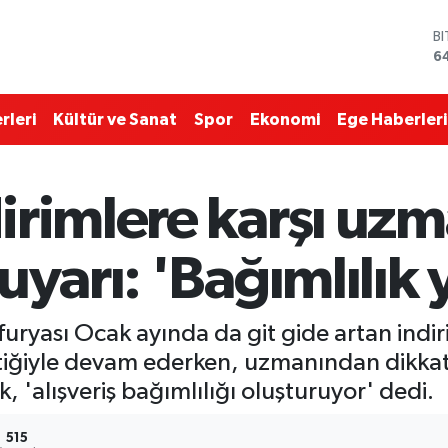
D
4
E
5
S
rleri
Kültür ve Sanat
Spor
Ekonomi
Ege Haberleri
6
G
6
B
irimlere karşı uz
1
B
6
uyarı: 'Bağımlılık 
furyası Ocak ayında da git gide artan indirim
h' taktiğiyle devam ederken, uzmanından dikk
ek, 'alışveriş bağımlılığı oluşturuyor' dedi.
515