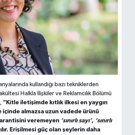
nyalarında kullandığı bazı tekniklerden
kültesi Halkla İlişkiler ve Reklamcılık Bölümü
ç,
“Kitle iletişimde kıtlık ilkesi en yaygın
üre içinde almazsa uzun vadede ürünü
arantisini veremeyen
‘sınırlı sayı’
,
‘sınırlı
nılır. Erişilmesi güç olan şeylerin daha