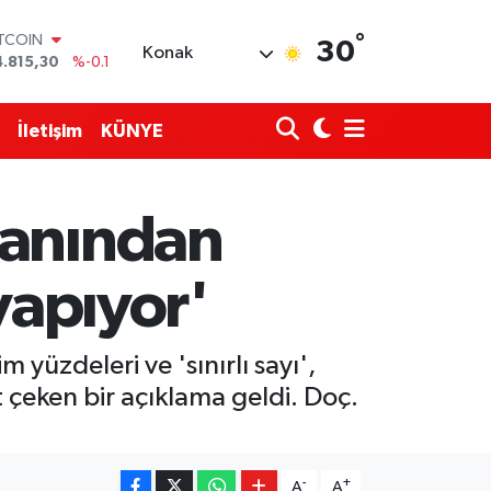
°
OLAR
30
Konak
7,7436
%0.18
URO
5,2510
%0.32
TERLİN
İletişim
KÜNYE
4,4811
%0.38
RAM ALTIN
660.55
%0
İST100
manından
3.779
%-14
ITCOIN
4.815,30
%-0.1
yapıyor'
 yüzdeleri ve 'sınırlı sayı',
at çeken bir açıklama geldi. Doç.
-
+
A
A