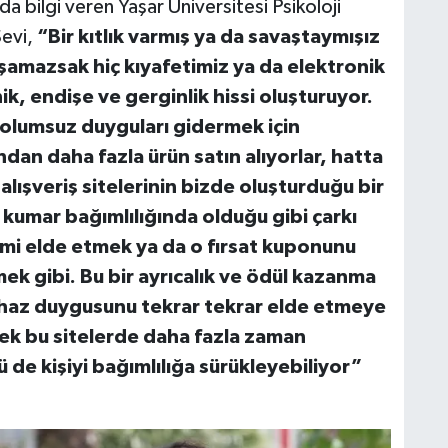
a bilgi veren Yaşar Üniversitesi Psikoloji
evi,
“Bir kıtlık varmış ya da savaştaymışız
aşamazsak hiç kıyafetimiz ya da elektronik
k, endişe ve gerginlik hissi oluşturuyor.
u olumsuz duyguları gidermek için
ından daha fazla ürün satın alıyorlar, hatta
 alışveriş sitelerinin bizde oluşturduğu bir
 kumar bağımlılığında olduğu gibi çarkı
rimi elde etmek ya da o fırsat kuponunu
ek gibi. Bu bir ayrıcalık ve ödül kazanma
 haz duygusunu tekrar tekrar elde etmeye
rek bu sitelerde daha fazla zaman
de kişiyi bağımlılığa sürükleyebiliyor”