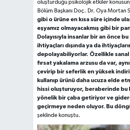
oluşturduğu psikolojik etkiler konusund
Bölüm Başkanı Doç. Dr. Oya Mortan S
gibi o ürüne en kısa süre içinde ul
eşyamız olmayacakmış gibi bir pani
Dolayısıyla insanlar bir an önce b
ihtiyaçları dışında ya da ihtiyaçlar
depolayabiliyorlar. Özellikle sanal
fırsat yakalama arzusu da var, aynı
çevirip bir seferlik en yüksek indi
kullanıp ürünü daha ucuza elde etm
hissi oluşturuyor, beraberinde bu
yönelik bir çaba getiriyor ve gide
geçirmeye neden oluyor. Bu döngü 
şeklinde konuştu.