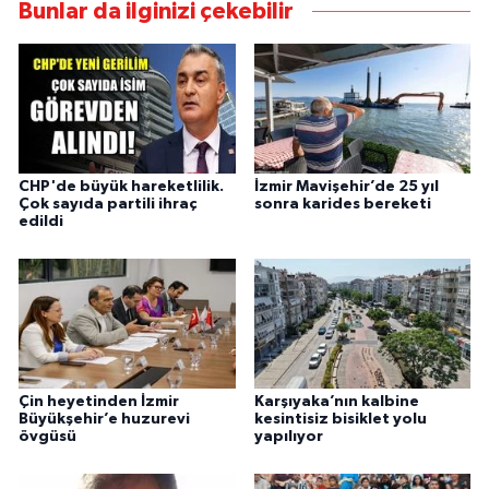
Bunlar da ilginizi çekebilir
CHP'de büyük hareketlilik.
İzmir Mavişehir’de 25 yıl
Çok sayıda partili ihraç
sonra karides bereketi
edildi
Çin heyetinden İzmir
Karşıyaka’nın kalbine
Büyükşehir’e huzurevi
kesintisiz bisiklet yolu
övgüsü
yapılıyor