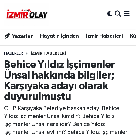
Konak Hava Durumu
Hayatın İçinden
İzmir Haberleri
Kü
Yazarlar
Konak Trafik Yoğunluk Haritası
Süper Lig Puan Durumu ve Fikstür
HABERLER
İZMIR HABERLERI
Behice Yıldız İşçimenler
Tüm Manşetler
Ünsal hakkında bilgiler;
Karşıyaka adayı olarak
Son Dakika Haberleri
duyurulmuştu
Haber Arşivi
CHP Karşıyaka Belediye başkan adayı Behice
Yıldız İşçimenler Ünsal kimdir? Behice Yıldız
İşçimenler Ünsal nerelidir? Behice Yıldız
İşçimenler Ünsal evli mi? Behice Yıldız İşçimenler