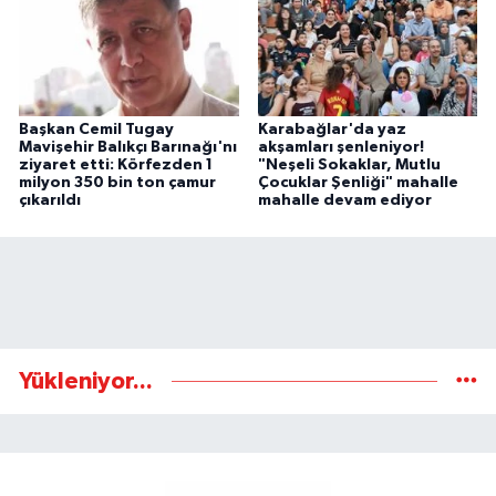
Başkan Cemil Tugay
Karabağlar'da yaz
Mavişehir Balıkçı Barınağı'nı
akşamları şenleniyor!
ziyaret etti: Körfezden 1
"Neşeli Sokaklar, Mutlu
milyon 350 bin ton çamur
Çocuklar Şenliği" mahalle
çıkarıldı
mahalle devam ediyor
Yükleniyor...