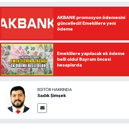
AKBANK promosyon ödemesini
güncelledi! Emeklilere yeni
ödeme
Emeklilere yapılacak ek ödeme
belli oldu! Bayram öncesi
hesaplarda
EDITÖR HAKKINDA
Sadık Şimşek