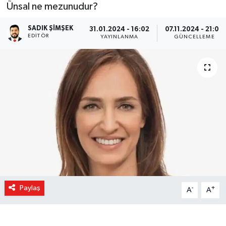
Ünsal ne mezunudur?
SADIK ŞIMŞEK
31.01.2024 - 16:02
07.11.2024 - 21:00
EDITÖR
YAYINLANMA
GÜNCELLEME
Paylaş
-
+
A
A