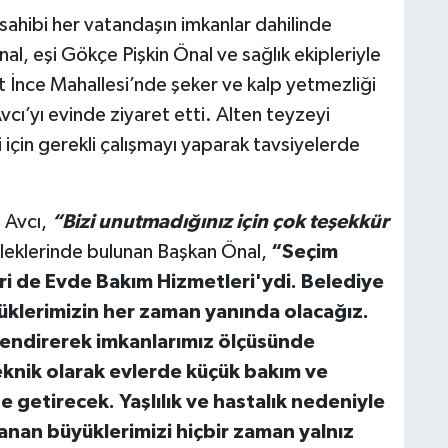
ç sahibi her vatandaşın imkanlar dahilinde
al, eşi Gökçe Pişkin Önal ve sağlık ekipleriyle
t İnce Mahallesi’nde şeker ve kalp yetmezliği
vcı’yı evinde ziyaret etti. Alten teyzeyi
 için gerekli çalışmayı yaparak tavsiyelerde
 Avcı,
“Bizi unutmadığınız için çok teşekkür
ileklerinde bulunan Başkan Önal,
“Seçim
i de Evde Bakım Hizmetleri'ydi. Belediye
üklerimizin her zaman yanında olacağız.
rlendirerek imkanlarımız ölçüsünde
eknik olarak evlerde küçük bakım ve
ne getirecek. Yaşlılık ve hastalık nedeniyle
anan büyüklerimizi hiçbir zaman yalnız