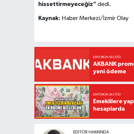
hissettirmeyeceğiz”
dedi.
Kaynak:
Haber Merkezi/İzmir Olay
EDITÖRÜN SEÇTIĞI
AKBANK promos
yeni ödeme
EDITÖRÜN SEÇTIĞI
Emeklilere yap
hesaplarda
EDITÖR HAKKINDA