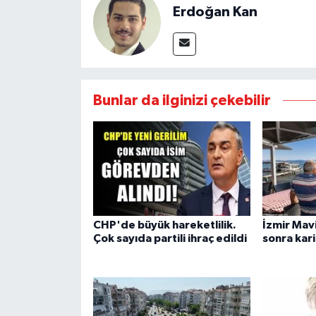
Erdoğan Kan
Bunlar da ilginizi çekebilir
CHP'de büyük hareketlilik.
İzmir Mavi
Çok sayıda partili ihraç edildi
sonra kar