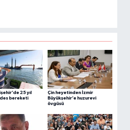
şehir’de 25 yıl
Çin heyetinden İzmir
ides bereketi
Büyükşehir’e huzurevi
övgüsü