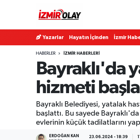
Konak Hava Durumu
Yazarlar
Hayatın İçinden
İzmir Habe
Konak Trafik Yoğunluk Haritası
HABERLER
İZMIR HABERLERI
Süper Lig Puan Durumu ve Fikstür
Bayraklı'da y
Tüm Manşetler
hizmeti başla
Son Dakika Haberleri
Bayraklı Belediyesi, yatalak ha
Haber Arşivi
başlattı. Bu sayede Bayraklı'da 
evlerinin küçük tadilatlarını yap
ERDOĞAN KAN
23.06.2024 - 18:39
1