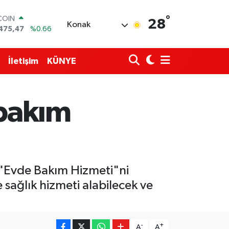
COIN
°
475,47
%0.66
28
Konak
LAR
5971
%0.05
RO
1336
%0.18
İletişim
KÜNYE
RLİN
,2534
%0.22
M ALTIN
8.23
%0.39
 bakım
T100
703
%0
k "Evde Bakım Hizmeti"ni
e sağlık hizmeti alabilecek ve
-
+
A
A