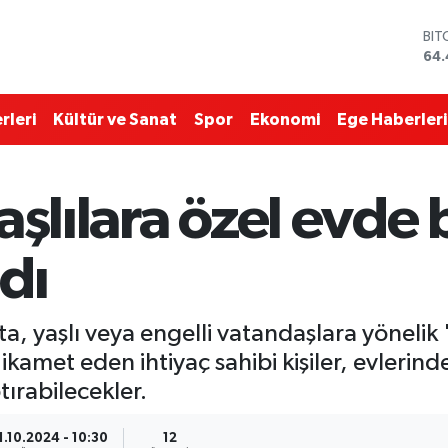
BIT
64.
DO
47,
EU
55,
rleri
Kültür ve Sanat
Spor
Ekonomi
Ege Haberleri
STE
64
GRA
651
aşlılara özel evde
BİS
13.
dı
sta, yaşlı veya engelli vatandaşlara yöneli
ikamet eden ihtiyaç sahibi kişiler, evlerind
tırabilecekler.
1.10.2024 - 10:30
12