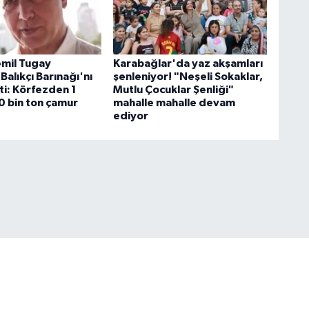
mil Tugay
Karabağlar'da yaz akşamları
Balıkçı Barınağı'nı
şenleniyor! "Neşeli Sokaklar,
ti: Körfezden 1
Mutlu Çocuklar Şenliği"
0 bin ton çamur
mahalle mahalle devam
ediyor