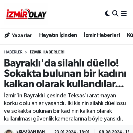
Konak Hava Durumu
Hayatın İçinden
İzmir Haberleri
Kü
Yazarlar
Konak Trafik Yoğunluk Haritası
Süper Lig Puan Durumu ve Fikstür
HABERLER
İZMIR HABERLERI
Bayraklı'da silahlı düello!
Tüm Manşetler
Sokakta bulunan bir kadını
kalkan olarak kullandılar...
Son Dakika Haberleri
İzmir'in Bayraklı ilçesinde Teksas'ı aratmayan
Haber Arşivi
korku dolu anlar yaşandı. İki kişinin silahlı düellosu
ve sokakta bulunan bir kadının kalkan olarak
kullanılması güvenlik kameralarına böyle yansıdı.
ERDOĞAN KAN
23.01.2024 - 18:01
08.08.2024 - 18: