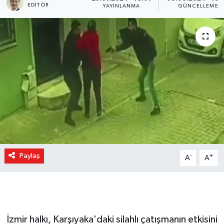
EDITÖR
YAYINLANMA
GÜNCELLEME
Paylaş
-
+
A
A
İzmir halkı, Karşıyaka'daki silahlı çatışmanın etkisini