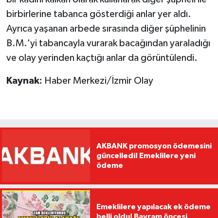
birbirlerine tabanca gösterdiği anlar yer aldı.
Ayrıca yaşanan arbede sırasında diğer şüphelinin
B.M.'yi tabancayla vurarak bacağından yaraladığı
ve olay yerinden kaçtığı anlar da görüntülendi.
Kaynak:
Haber Merkezi/İzmir Olay
AKBANK promosyon ödemesini
güncelledi! Emeklilere yeni
ödeme
Emeklilere yapılacak ek ödeme
belli oldu! Bayram öncesi