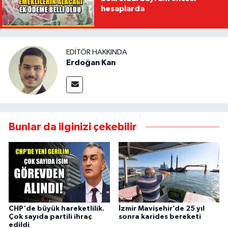
hesaplarda
EDITÖR HAKKINDA
Erdoğan Kan
Bunlar da ilginizi çekebilir
CHP'de büyük hareketlilik.
İzmir Mavişehir’de 25 yıl
Çok sayıda partili ihraç
sonra karides bereketi
edildi