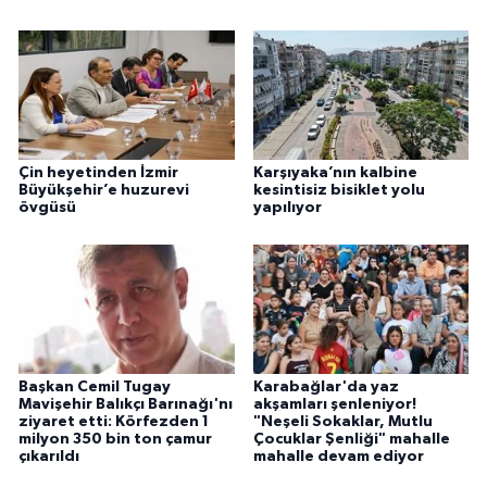
Çin heyetinden İzmir
Karşıyaka’nın kalbine
Büyükşehir’e huzurevi
kesintisiz bisiklet yolu
övgüsü
yapılıyor
Başkan Cemil Tugay
Karabağlar'da yaz
Mavişehir Balıkçı Barınağı'nı
akşamları şenleniyor!
ziyaret etti: Körfezden 1
"Neşeli Sokaklar, Mutlu
milyon 350 bin ton çamur
Çocuklar Şenliği" mahalle
çıkarıldı
mahalle devam ediyor