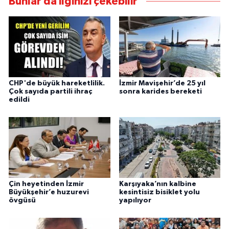
Bunlar da ilginizi çekebilir
CHP'de büyük hareketlilik.
İzmir Mavişehir’de 25 yıl
Çok sayıda partili ihraç
sonra karides bereketi
edildi
Çin heyetinden İzmir
Karşıyaka’nın kalbine
Büyükşehir’e huzurevi
kesintisiz bisiklet yolu
övgüsü
yapılıyor