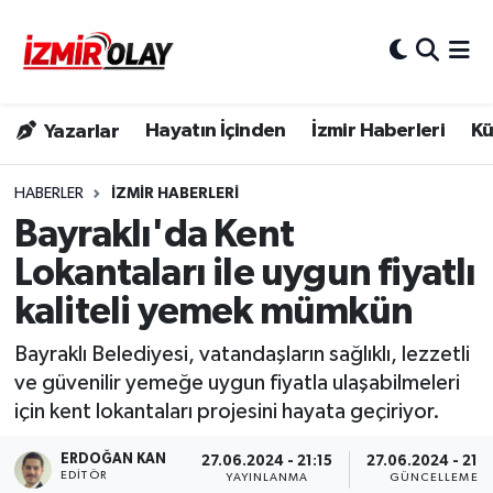
Konak Hava Durumu
Hayatın İçinden
İzmir Haberleri
Kü
Yazarlar
Konak Trafik Yoğunluk Haritası
Süper Lig Puan Durumu ve Fikstür
HABERLER
İZMIR HABERLERI
Bayraklı'da Kent
Tüm Manşetler
Lokantaları ile uygun fiyatlı
kaliteli yemek mümkün
Son Dakika Haberleri
Bayraklı Belediyesi, vatandaşların sağlıklı, lezzetli
Haber Arşivi
ve güvenilir yemeğe uygun fiyatla ulaşabilmeleri
için kent lokantaları projesini hayata geçiriyor.
ERDOĞAN KAN
27.06.2024 - 21:15
27.06.2024 - 21:
EDITÖR
YAYINLANMA
GÜNCELLEME