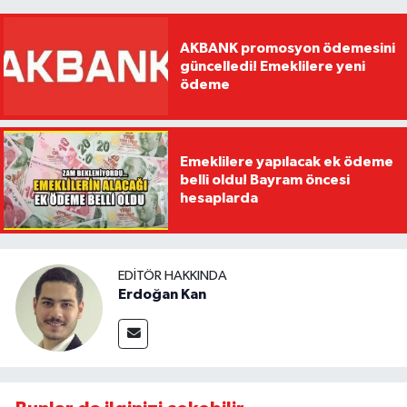
AKBANK promosyon ödemesini
güncelledi! Emeklilere yeni
ödeme
Emeklilere yapılacak ek ödeme
belli oldu! Bayram öncesi
hesaplarda
EDITÖR HAKKINDA
Erdoğan Kan