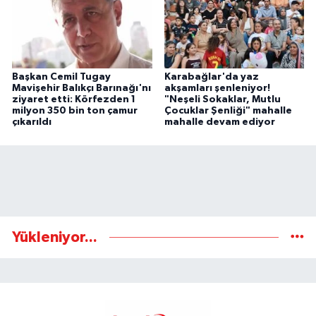
Başkan Cemil Tugay
Karabağlar'da yaz
Mavişehir Balıkçı Barınağı'nı
akşamları şenleniyor!
ziyaret etti: Körfezden 1
"Neşeli Sokaklar, Mutlu
milyon 350 bin ton çamur
Çocuklar Şenliği" mahalle
çıkarıldı
mahalle devam ediyor
Yükleniyor...