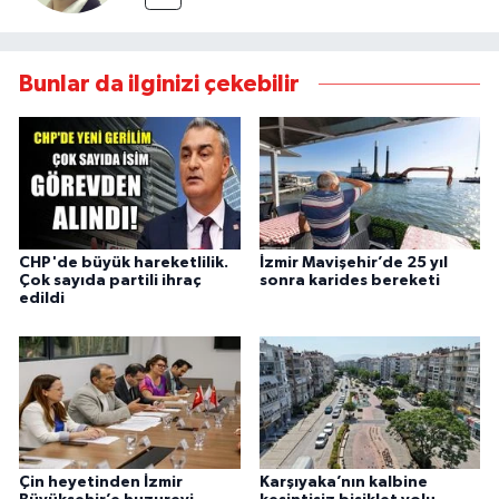
Bunlar da ilginizi çekebilir
CHP'de büyük hareketlilik.
İzmir Mavişehir’de 25 yıl
Çok sayıda partili ihraç
sonra karides bereketi
edildi
Çin heyetinden İzmir
Karşıyaka’nın kalbine