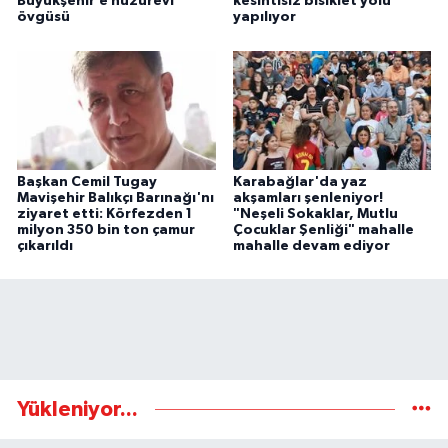
Büyükşehir’e huzurevi
kesintisiz bisiklet yolu
övgüsü
yapılıyor
Başkan Cemil Tugay
Karabağlar'da yaz
Mavişehir Balıkçı Barınağı'nı
akşamları şenleniyor!
ziyaret etti: Körfezden 1
"Neşeli Sokaklar, Mutlu
milyon 350 bin ton çamur
Çocuklar Şenliği" mahalle
çıkarıldı
mahalle devam ediyor
Yükleniyor...