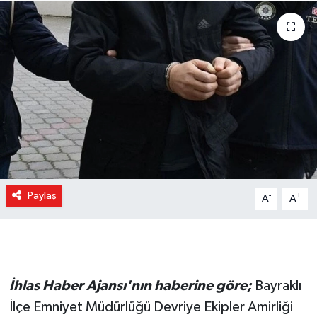
Paylaş
-
+
A
A
İhlas Haber Ajansı'nın haberine göre;
Bayraklı
İlçe Emniyet Müdürlüğü Devriye Ekipler Amirliği