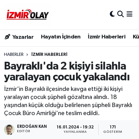
Konak Hava Durumu
Hayatın İçinden
İzmir Haberleri
Kü
Yazarlar
Konak Trafik Yoğunluk Haritası
Süper Lig Puan Durumu ve Fikstür
HABERLER
İZMIR HABERLERI
Bayraklı'da 2 kişiyi silahla
Tüm Manşetler
yaralayan çocuk yakalandı
Son Dakika Haberleri
İzmir'in Bayraklı ilçesinde kavga ettiği iki kişiyi
yaralayan çocuk şüpheli gözaltına alındı. 18
Haber Arşivi
yaşından küçük olduğu belirlenen şüpheli Bayraklı
Çocuk Büro Amirliği'ne teslim edildi.
ERDOĞAN KAN
16.01.2024 - 19:32
171
EDITÖR
YAYINLANMA
GÖSTERIM