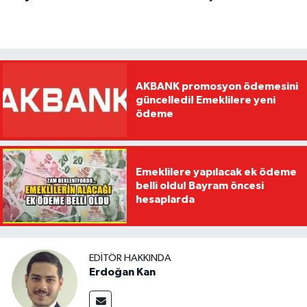
AKBANK promosyon ödemesini
güncelledi! Emeklilere yeni
ödeme
Emeklilere yapılacak ek ödeme
belli oldu! Bayram öncesi
hesaplarda
EDITÖR HAKKINDA
Erdoğan Kan