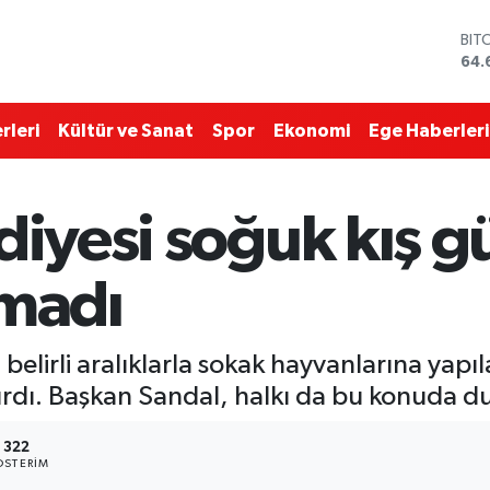
64.
DO
47,
EU
55,
STE
rleri
Kültür ve Sanat
Spor
Ekonomi
Ege Haberleri
64,
GRA
651
BİS
diyesi soğuk kış g
13.
tmadı
 belirli aralıklarla sokak hayvanlarına yap
rdı. Başkan Sandal, halkı da bu konuda du
322
STERIM