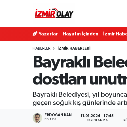
Konak Hava Durumu
Yazarlar
Hayatın İçinden
İzmir Habe
Konak Trafik Yoğunluk Haritası
HABERLER
İZMIR HABERLERI
Süper Lig Puan Durumu ve Fikstür
Bayraklı Bele
Tüm Manşetler
dostları unu
Son Dakika Haberleri
Bayraklı Belediyesi, yıl boyunca
Haber Arşivi
geçen soğuk kış günlerinde artı
ERDOĞAN KAN
11.01.2024 - 17:45
EDITÖR
YAYINLANMA
GÖ