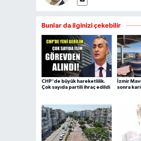
Bunlar da ilginizi çekebilir
CHP'de büyük hareketlilik.
İzmir Mavi
Çok sayıda partili ihraç edildi
sonra kar