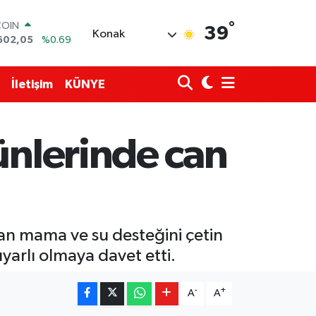
602,05
%0.69
°
LAR
39
Konak
5986
%0.06
RO
0700
%0.1
RLİN
İletişim
KÜNYE
2438
%0.21
M ALTIN
3.94
%0.32
T100
ünlerinde can
768
%48
ılan mama ve su desteğini çetin
yarlı olmaya davet etti.
-
+
A
A