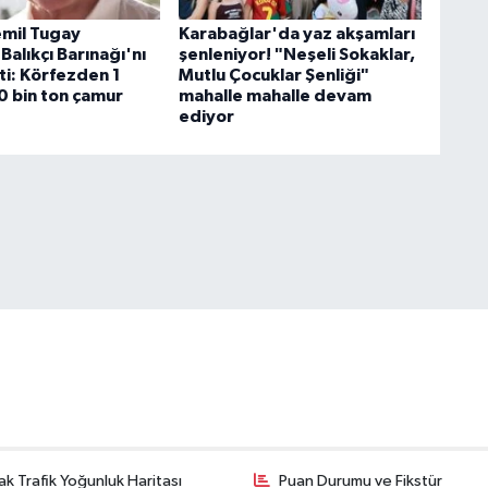
mil Tugay
Karabağlar'da yaz akşamları
Balıkçı Barınağı'nı
şenleniyor! "Neşeli Sokaklar,
ti: Körfezden 1
Mutlu Çocuklar Şenliği"
0 bin ton çamur
mahalle mahalle devam
ediyor
k Trafik Yoğunluk Haritası
Puan Durumu ve Fikstür