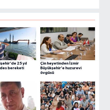
şehir’de 25 yıl
Çin heyetinden İzmir
ides bereketi
Büyükşehir’e huzurevi
övgüsü