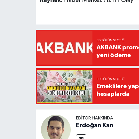
Kaynak:
Haber Merkezi/İzmir Olay
EDITÖRÜN SEÇTIĞI
AKBANK promos
yeni ödeme
EDITÖRÜN SEÇTIĞI
Emeklilere yap
hesaplarda
EDITÖR HAKKINDA
Erdoğan Kan