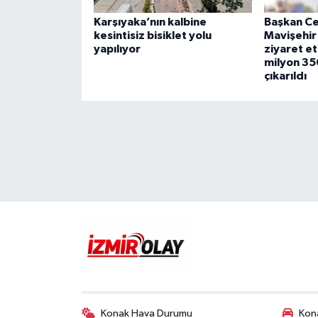
Karşıyaka’nın kalbine
Başkan Ce
kesintisiz bisiklet yolu
Mavişehir 
yapılıyor
ziyaret et
milyon 35
çıkarıldı
Konak Hava Durumu
Kona