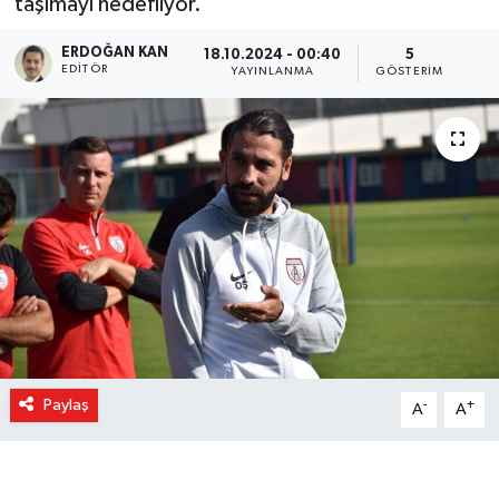
taşımayı hedefliyor.
ERDOĞAN KAN
18.10.2024 - 00:40
5
EDITÖR
YAYINLANMA
GÖSTERIM
Paylaş
-
+
A
A