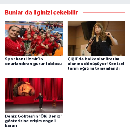
Bunlar da ilginizi çekebilir
Spor kenti İzmir’in
Çiğli'de balkonlar üretim
onurlandıran gurur tablosu
alanına dönüşüyor! Kentsel
tarım eğitimi tamamlandı
Deniz Göktaş'ın 'Ölü Deniz'
gösterisine erişim engeli
kararı