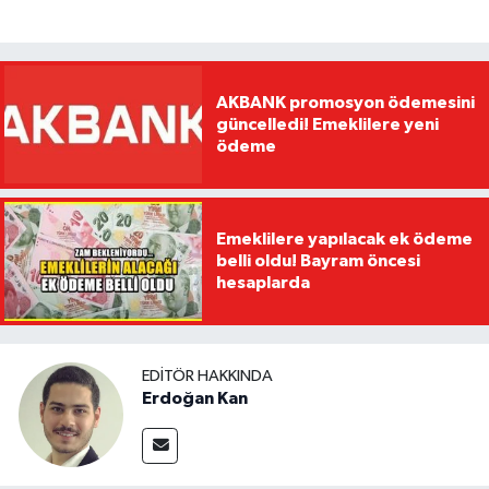
AKBANK promosyon ödemesini
güncelledi! Emeklilere yeni
ödeme
Emeklilere yapılacak ek ödeme
belli oldu! Bayram öncesi
hesaplarda
EDITÖR HAKKINDA
Erdoğan Kan