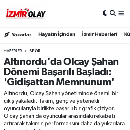
Konak Hava Durumu
Hayatın İçinden
İzmir Haberleri
Kü
Yazarlar
Konak Trafik Yoğunluk Haritası
Süper Lig Puan Durumu ve Fikstür
HABERLER
SPOR
Altınordu'da Olcay Şahan
Tüm Manşetler
Dönemi Başarılı Başladı:
'Gidişattan Memnunum'
Son Dakika Haberleri
Altınordu, Olcay Şahan yönetiminde önemli bir
Haber Arşivi
çıkış yakaladı. Takım, genç ve yetenekli
oyuncularıyla birlikte başarılı bir grafik çiziyor.
Olcay Şahan da oyuncular arasındaki rekabeti
artırarak takımın performansını daha da yukarılara