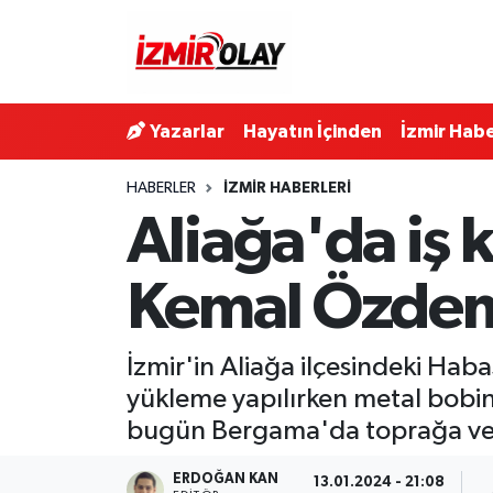
Konak Hava Durumu
Yazarlar
Hayatın İçinden
İzmir Habe
Konak Trafik Yoğunluk Haritası
HABERLER
İZMIR HABERLERI
Süper Lig Puan Durumu ve Fikstür
Aliağa'da iş
Tüm Manşetler
Kemal Özdemi
Son Dakika Haberleri
İzmir'in Aliağa ilçesindeki Hab
Haber Arşivi
yükleme yapılırken metal bobini
bugün Bergama'da toprağa ver
ERDOĞAN KAN
13.01.2024 - 21:08