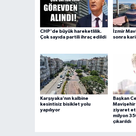
CHP'de büyük hareketlilik.
İzmir Mavi
Çok sayıda partili ihraç edildi
sonra kar
Karşıyaka’nın kalbine
Başkan Ce
kesintisiz bisiklet yolu
Mavişehir 
yapılıyor
ziyaret et
milyon 35
çıkarıldı