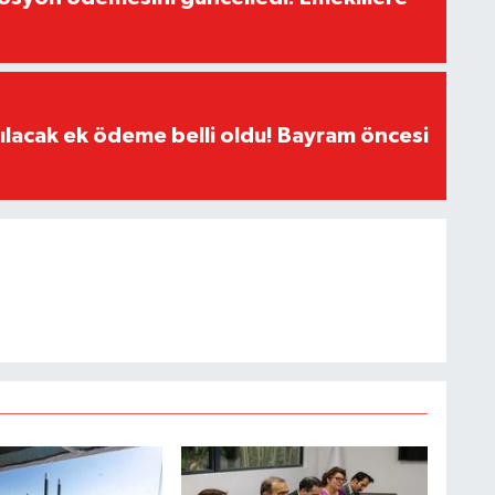
ılacak ek ödeme belli oldu! Bayram öncesi