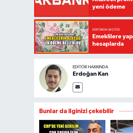
yeni ödeme
EDITÖRÜN SEÇTIĞI
Emeklilere yap
hesaplarda
EDITÖR HAKKINDA
Erdoğan Kan
Bunlar da ilginizi çekebilir