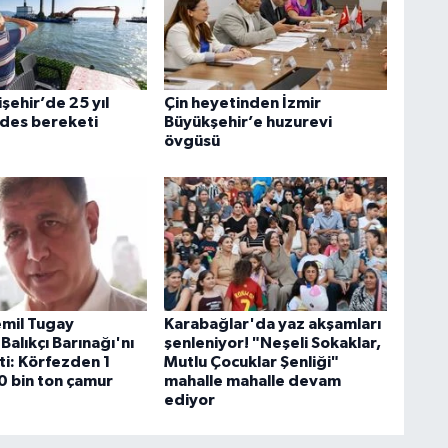
şehir’de 25 yıl
Çin heyetinden İzmir
ides bereketi
Büyükşehir’e huzurevi
övgüsü
mil Tugay
Karabağlar'da yaz akşamları
Balıkçı Barınağı'nı
şenleniyor! "Neşeli Sokaklar,
ti: Körfezden 1
Mutlu Çocuklar Şenliği"
0 bin ton çamur
mahalle mahalle devam
ediyor