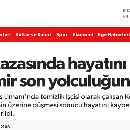
BI
64.
DO
47
EU
rleri
Kültür ve Sanat
Spor
Ekonomi
Ege Haberleri
55
STE
64,
GR
 kazasında hayatın
657
BİS
13.
r son yolculuğun
aş Limanı'nda temizlik işçisi olarak çalışa
n üzerine düşmesi sonucu hayatını kaybetti
ildi.
2108