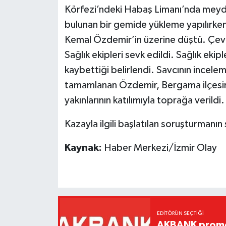
Körfezi’ndeki Habaş Limanı’nda meyda
bulunan bir gemide yükleme yapılırken 
Kemal Özdemir’in üzerine düştü. Çevre
Sağlık ekipleri sevk edildi. Sağlık eki
kaybettiği belirlendi. Savcının incele
tamamlanan Özdemir, Bergama ilçesind
yakınlarının katılımıyla toprağa verildi.
Kazayla ilgili başlatılan soruşturmanın
Kaynak:
Haber Merkezi/İzmir Olay
EDITÖRÜN SEÇTIĞI
AKBANK promos