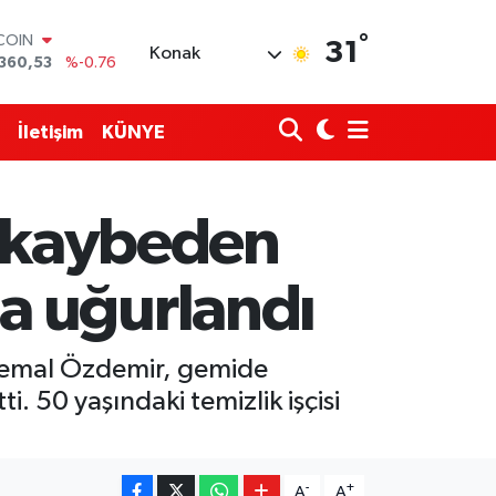
TCOIN
°
31
Konak
360,53
%-0.76
LAR
,7069
%0.17
RO
İletişim
KÜNYE
,0265
%0.01
RLİN
1897
%0.02
AM ALTIN
ı kaybeden
4.81
%1.44
T100
887
%64
a uğurlandı
n Kemal Özdemir, gemide
. 50 yaşındaki temizlik işçisi
-
+
A
A