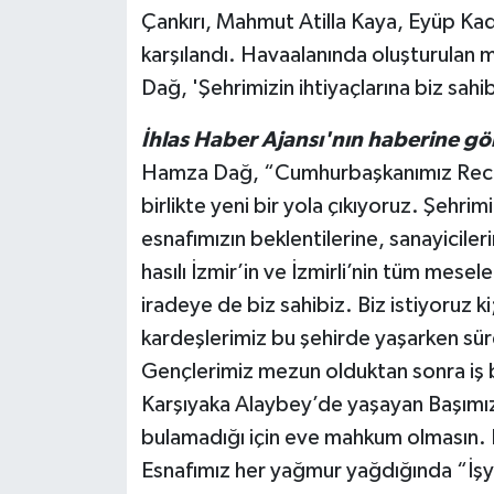
Çankırı, Mahmut Atilla Kaya, Eyüp Kadr
karşılandı. Havaalanında oluşturulan m
Dağ, 'Şehrimizin ihtiyaçlarına biz sahi
İhlas Haber Ajansı'nın haberine gö
Hamza Dağ, “Cumhurbaşkanımız Recep
birlikte yeni bir yola çıkıyoruz. Şehrim
esnafımızın beklentilerine, sanayicilerim
hasılı İzmir’in ve İzmirli’nin tüm mesel
iradeye de biz sahibiz. Biz istiyoruz 
kardeşlerimiz bu şehirde yaşarken sür
Gençlerimiz mezun olduktan sonra iş 
Karşıyaka Alaybey’de yaşayan Başımızı
bulamadığı için eve mahkum olmasın. 
Esnafımız her yağmur yağdığında “İşy