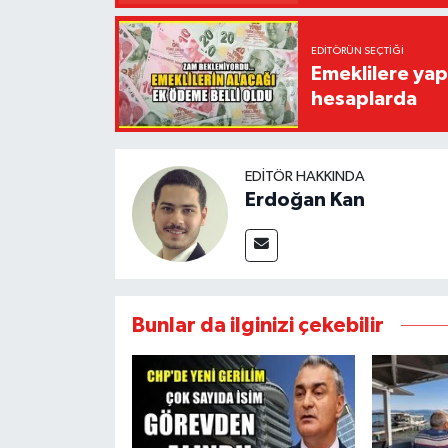
EDITÖRÜN SEÇTIĞI
Emeklilere yap
hesaplarda
EDITÖR HAKKINDA
Erdoğan Kan
Bunlar da ilginizi çekebilir