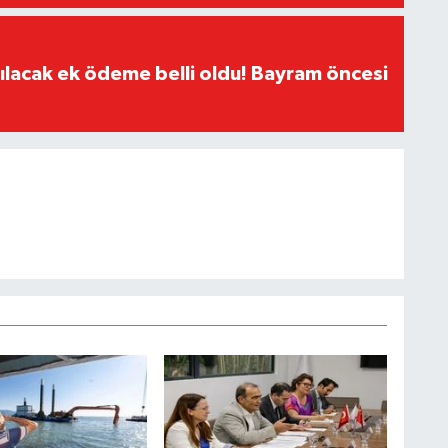
ılacak ek ödeme belli oldu! Bayram öncesi