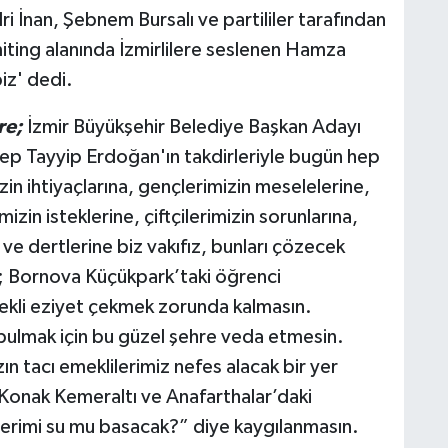
i İnan, Şebnem Bursalı ve partililer tarafından
iting alanında İzmirlilere seslenen Hamza
biz' dedi.
re;
İzmir Büyükşehir Belediye Başkan Adayı
 Tayyip Erdoğan'ın takdirleriyle bugün hep
izin ihtiyaçlarına, gençlerimizin meselelerine,
izin isteklerine, çiftçilerimizin sorunlarına,
e ve dertlerine biz vakıfız, bunları çözecek
ki; Bornova Küçükpark’taki öğrenci
ekli eziyet çekmek zorunda kalmasın.
bulmak için bu güzel şehre veda etmesin.
n tacı emeklilerimiz nefes alacak bir yer
Konak Kemeraltı ve Anafarthalar’daki
erimi su mu basacak?” diye kaygılanmasın.