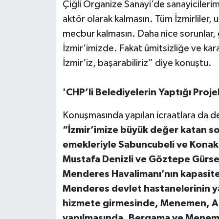
Çiğli Organize Sanayi’de sanayicilerim
aktör olarak kalmasın. Tüm İzmirliler,
mecbur kalmasın. Daha nice sorunlar,
İzmir’imizde. Fakat ümitsizliğe ve kar
İzmir’iz, başarabiliriz” diye konuştu.
'CHP’li Belediyelerin Yaptığı Proje
Konuşmasında yapılan icraatlara da d
“İzmir’imize büyük değer katan so
emekleriyle Sabuncubeli ve Konak 
Mustafa Denizli ve Göztepe Gürsel
Menderes Havalimanı’nın kapasites
Menderes devlet hastanelerinin ya
hizmete girmesinde, Menemen, Al
yapılmasında, Bergama ve Meneme