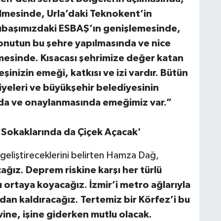
ilmesinde, Urla’daki Teknokent’in
ıbaşımızdaki ESBAŞ’ın genişlemesinde,
nutun bu şehre yapılmasında ve nice
ilmesinde. Kısacası şehrimize değer katan
şinizin emeği, katkısı ve izi vardır. Bütün
diyeleri ve büyükşehir belediyesinin
ında ve onaylanmasında emeğimiz var.”
, Sokaklarında da Çiçek Açacak'
ak geliştireceklerini belirten Hamza Dağ,
ağız. Deprem riskine karşı her türlü
nı ortaya koyacağız. İzmir’i metro ağlarıyla
an kaldıracağız. Tertemiz bir Körfez’i bu
ine, işine giderken mutlu olacak.