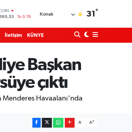
°
LAR
31
Konak
,7069
%0.17
RO
,0265
%0.01
RLİN
İletişim
KÜNYE
1897
%0.02
AM ALTIN
4.81
%1.44
T100
diye Başkan
887
%64
TCOIN
360,53
%-0.76
üye çıktı
an Menderes Havaalanı'nda
-
+
A
A