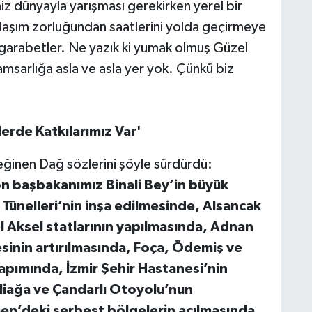
iz dünyayla yarışması gerekirken yerel bir
 ulaşım zorluğundan saatlerini yolda geçirmeye
 garabetler. Ne yazık ki yumak olmuş Güzel
amsarlığa asla ve asla yer yok. Çünkü biz
lerde Katkılarımız Var'
eğinen Dağ sözlerini şöyle sürdürdü:
n başbakanımız Binali Bey’in büyük
Tünelleri’nin inşa edilmesinde, Alsancak
 Aksel statlarının yapılmasında, Adnan
inin artırılmasında, Foça, Ödemiş ve
pımında, İzmir Şehir Hastanesi’nin
iağa ve Çandarlı Otoyolu’nun
n’deki serbest bölgelerin açılmasında,