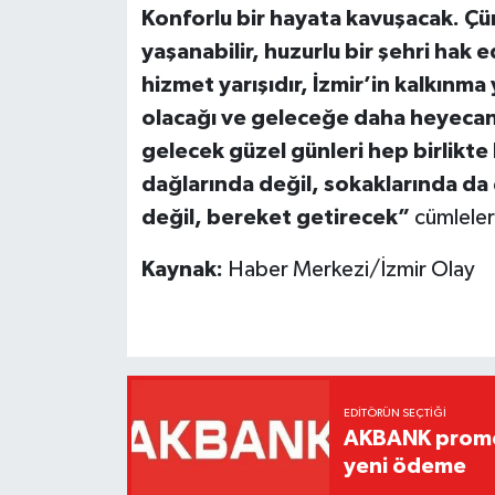
Konforlu bir hayata kavuşacak. Çün
yaşanabilir, huzurlu bir şehri hak e
hizmet yarışıdır, İzmir’in kalkınma
olacağı ve geleceğe daha heyecanlı
gelecek güzel günleri hep birlikte 
dağlarında değil, sokaklarında da 
değil, bereket getirecek”
cümleleri
Kaynak:
Haber Merkezi/İzmir Olay
EDITÖRÜN SEÇTIĞI
AKBANK promos
yeni ödeme