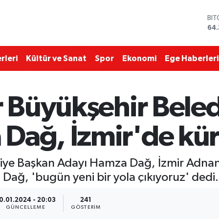
DO
47
EU
55
STE
rleri
Kültür ve Sanat
Spor
Ekonomi
Ege Haberleri
64,
GR
657
BİS
ir Büyükşehir Bele
13.
BI
64.
Dağ, İzmir'de kürs
ediye Başkan Adayı Hamza Dağ, İzmir Adn
Dağ, 'bugün yeni bir yola çıkıyoruz' dedi.
0.01.2024 - 20:03
241
GÜNCELLEME
GÖSTERIM