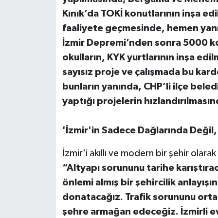
Kınık’da TOKİ konutlarının inşa ed
faaliyete geçmesinde, hemen yan
İzmir Depremi’nden sonra 5000 ko
okulların, KYK yurtlarının inşa ed
sayısız proje ve çalışmada bu karde
bunların yanında, CHP’li ilçe bele
yaptığı projelerin hızlandırılmas
'İzmir'in Sadece Dağlarında Değil
İzmir'i akıllı ve modern bir şehir olar
“Altyapı sorununu tarihe karıştırac
önlemi almış bir şehircilik anlayışı
donatacağız. Trafik sorununu ortad
şehre armağan edeceğiz. İzmirli ev