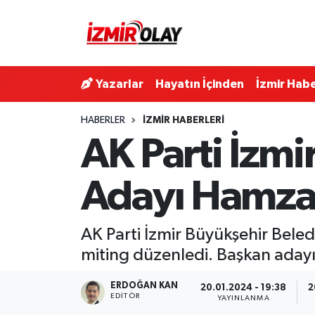
Konak Hava Durumu
Yazarlar
Hayatın İçinden
İzmir Habe
Konak Trafik Yoğunluk Haritası
HABERLER
İZMIR HABERLERI
Süper Lig Puan Durumu ve Fikstür
AK Parti İzm
Tüm Manşetler
Adayı Hamza 
Son Dakika Haberleri
AK Parti İzmir Büyükşehir Bel
Haber Arşivi
miting düzenledi. Başkan adayı 
ERDOĞAN KAN
20.01.2024 - 19:38
2
EDITÖR
YAYINLANMA